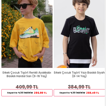
Erkek Çocuk Tişört Renkli Ayakkabı
Erkek Çocuk Tişört Yazı Baskılı Siyah
Baskılı Hardal Sarı (9-16 Yaş)
(8-14 Yaş)
409,99 TL
384,99 TL
286,99 TL
269,49 TL
Sepette %30 İNDİRİM
Sepette %30 İNDİRİM