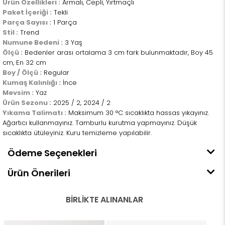
Ürün Özellikleri :
Armalı, Cepli, Yırtmaçlı
Paket İçeriği :
Tekli
Parça Sayısı :
1 Parça
Stil :
Trend
Numune Bedeni :
3 Yaş
Ölçü :
Bedenler arası ortalama 3 cm fark bulunmaktadır, Boy 45
cm, En 32 cm
Boy / Ölçü :
Regular
Kumaş Kalınlığı :
İnce
Mevsim :
Yaz
Ürün Sezonu :
2025 / 2, 2024 / 2
Yıkama Talimatı :
Maksimum 30 °C sıcaklıkta hassas yıkayınız.
Ağartıcı kullanmayınız. Tamburlu kurutma yapmayınız. Düşük
sıcaklıkta ütüleyiniz. Kuru temizleme yapılabilir.
Ödeme Seçenekleri
Ürün Önerileri