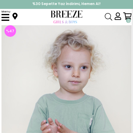
%30 Sepette Yaz İndirimi, Hemen Al!
İndirimlere ek %10 İndirimi Kap, Hemen Üye Ol!
Menu
Anasayfa
Erkek Çocuk
Üst Giyim
Tişört
Erkek Bebek Tişört Cool Yazı Armalı Cepli Mint Yeşili (1.5-2 Yaş)
0
%
47
İndirim