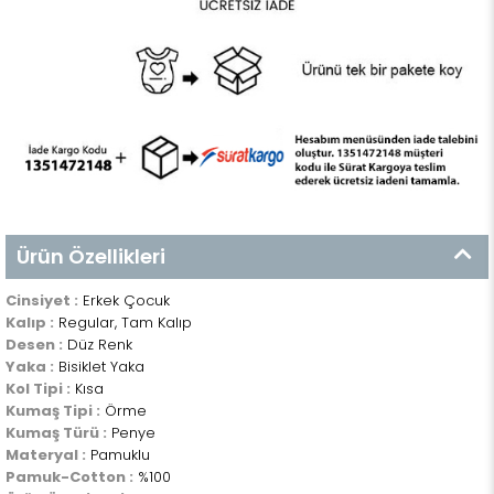
Ürün Özellikleri
Cinsiyet :
Erkek Çocuk
Kalıp :
Regular, Tam Kalıp
Desen :
Düz Renk
Yaka :
Bisiklet Yaka
Kol Tipi :
Kısa
Kumaş Tipi :
Örme
Kumaş Türü :
Penye
Materyal :
Pamuklu
Pamuk-Cotton :
%100