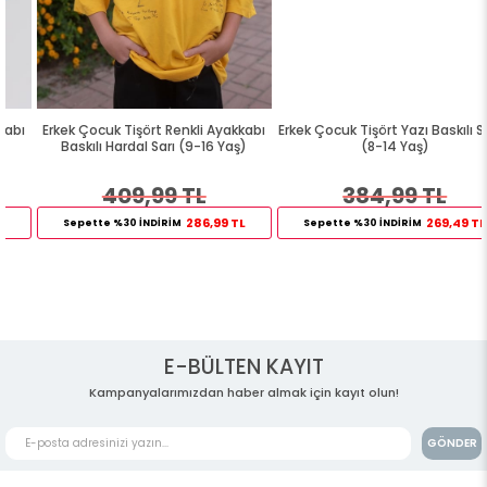
Erkek Çocuk Tişört Renkli Ayakkabı
Erkek Çocuk Tişört Yazı Baskılı Siyah
Baskılı Hardal Sarı (9-16 Yaş)
(8-14 Yaş)
409,99 TL
384,99 TL
286,99 TL
269,49 TL
Sepette %30 İNDİRİM
Sepette %30 İNDİRİM
E-BÜLTEN KAYIT
Kampanyalarımızdan haber almak için kayıt olun!
GÖNDER