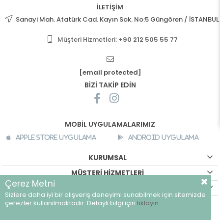
İLETİŞİM
Sanayi Mah. Atatürk Cad. Kayın Sok. No:5 Güngören / İSTANBUL
Müşteri Hizmetleri:
+90 212 505 55 77
[email protected]
BİZİ TAKİP EDİN
MOBİL UYGULAMALARIMIZ
Apple Store Uygulama
Android Uygulama
KURUMSAL
MÜŞTERİ HİZMETLERİ
Çerez Metni
ALIŞVERİŞ BİLGİLERİ
Sizlere daha iyi bir alışveriş deneyimi sunabilmek için sitemizde
©
breeze.com.tr - Tüm hakları saklıdır.
çerezler kullanılmaktadır. Detaylı bilgi için
tıklayın