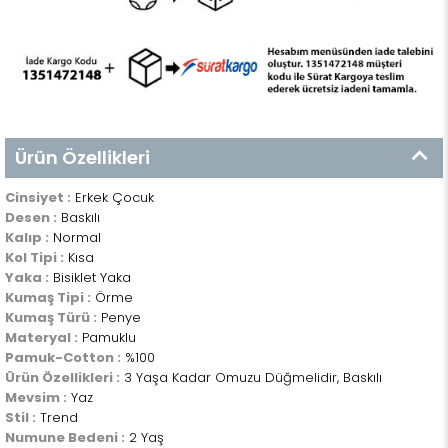
Ürün Özellikleri
Cinsiyet :
Erkek Çocuk
Desen :
Baskılı
Kalıp :
Normal
Kol Tipi :
Kısa
Yaka :
Bisiklet Yaka
Kumaş Tipi :
Örme
Kumaş Türü :
Penye
Materyal :
Pamuklu
Pamuk-Cotton :
%100
Ürün Özellikleri :
3 Yaşa Kadar Omuzu Düğmelidir, Baskılı
Mevsim :
Yaz
Stil :
Trend
Numune Bedeni :
2 Yaş