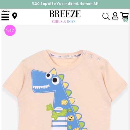
%30 Sepette Yaz İndirimi, Hemen Al!
İndirimlere ek %10 İndirimi Kap, Hemen Üye Ol!
Menu
Anasayfa
Erkek Çocuk
Üst Giyim
Tişört
Erkek Bebek Tişört Dinozor Baskılı Bej (2 Yaş)
0
%
47
İndirim