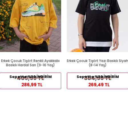
Erkek Çocuk Tişört Renkli Ayakkabı
Erkek Çocuk Tişört Yazı Baskılı Siya
Baskılı Hardal Sarı (9-16 Yaş)
(8-14 Yaş)
Sepette %30 İNDİRİM
409,99 TL
Sepette %30 İNDİRİM
384,99 TL
286,99 TL
269,49 TL