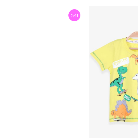
%
41
İndirim