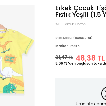
Erkek Çocuk Tişö
Fıstık Yeşili (1.5
%100 Pamuk-Cotton
(16066.2-61)
Marka
:
Breeze
48,38 TL
81,47 TL
8,06 TL
'den başlayan taksitl
Ürün stoklarım