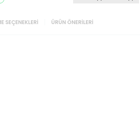
E SEÇENEKLERI
ÜRÜN ÖNERILERI