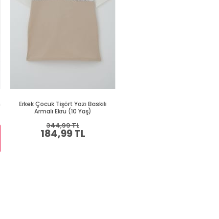
h
Erkek Çocuk Tişört Yazı Baskılı
Erkek Çocuk Tişört Renkli Ayakk
Armalı Ekru (10 Yaş)
Baskılı Siyah (9 Yaş)
344,99 TL
409,99 TL
184,99 TL
219,99 TL