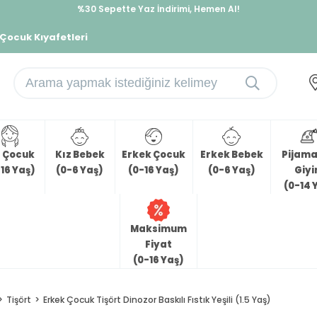
%30 Sepette Yaz İndirimi, Hemen Al!
İndirimlere ek %10 İndirimi Kap, Hemen Üye Ol!
 Çocuk Kıyafetleri
z Çocuk
Kız Bebek
Erkek Çocuk
Erkek Bebek
Pijama 
16 Yaş)
(0-6 Yaş)
(0-16 Yaş)
(0-6 Yaş)
Giy
(0-14 
Maksimum
Fiyat
(0-16 Yaş)
Tişört
Erkek Çocuk Tişört Dinozor Baskılı Fıstık Yeşili (1.5 Yaş)