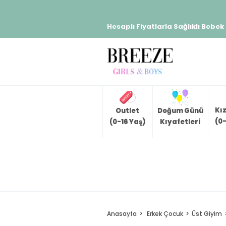
Hesaplı Fiyatlarla Sağlıklı Bebek
Kı
Outlet
Doğum Günü
(0-
(0-16 Yaş)
Kıyafetleri
Anasayfa
Erkek Çocuk
Üst Giyim