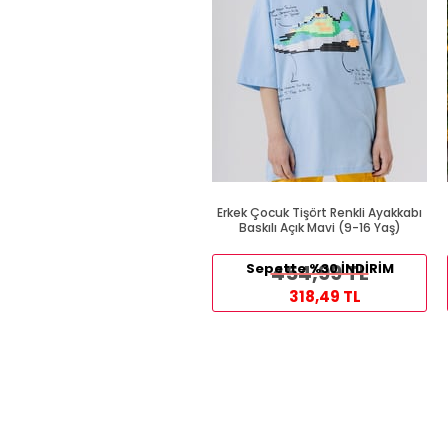
Erkek Çocuk Tişört Renkli Ayakkabı
Baskılı Açık Mavi (9-16 Yaş)
Sepette %30 İNDİRİM
454,99 TL
318,49 TL