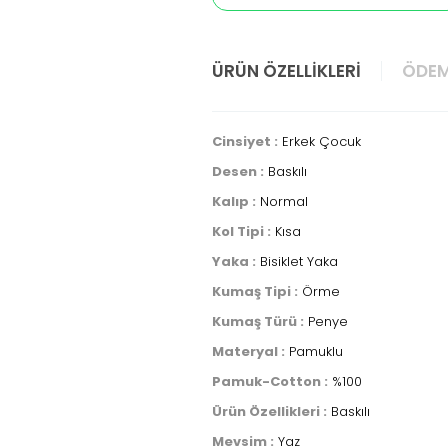
ÜRÜN ÖZELLIKLERI
ÖDEM
Cinsiyet :
Erkek Çocuk
Desen :
Baskılı
Kalıp :
Normal
Kol Tipi :
Kısa
Yaka :
Bisiklet Yaka
Kumaş Tipi :
Örme
Kumaş Türü :
Penye
Materyal :
Pamuklu
Pamuk-Cotton :
%100
Ürün Özellikleri :
Baskılı
Mevsim :
Yaz