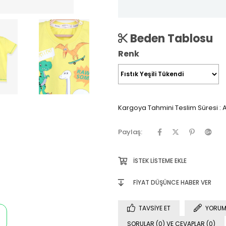
Beden Tablosu
Renk
Kargoya Tahmini Teslim Süresi
:
A
Paylaş:
İSTEK LISTEME EKLE
FIYAT DÜŞÜNCE HABER VER
TAVSIYE ET
YORUM
SORULAR (0) VE CEVAPLAR (0)