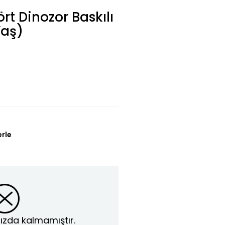
rt Dinozor Baskılı
 Yaş)
erle
ızda kalmamıştır.