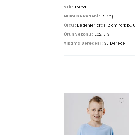
Stil :
Trend
Numune Bedeni :
1.5 Yaş
Ölçü :
Bedenler arası 2 cm fark bul
Ürün Sezonu :
2021 / 3
Yıkama Derecesi :
30 Derece