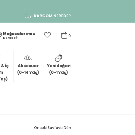
KARGOM NEREDE?
Mağazalarımız
0
Nerede?
& İç
Aksesuar
Yenidoğan
im
(0-14 Yaş)
(0-1 Yaş)
Yaş)
Önceki Sayfaya Dön