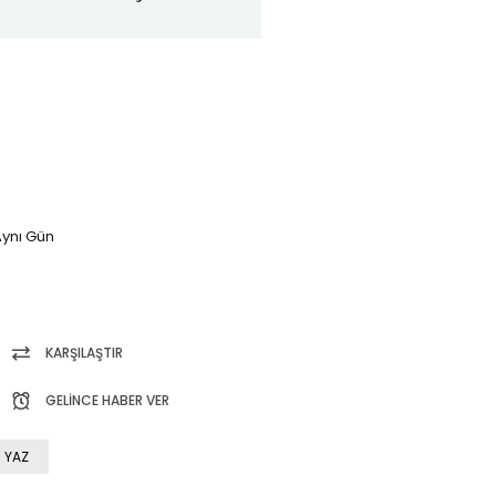
ynı Gün
KARŞILAŞTIR
GELINCE HABER VER
 YAZ