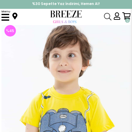
%30 Sepette Yaz İndirimi, Hemen Al!
İndirimlere ek %10 İndirimi Kap, Hemen Üye Ol!
Menu
Anasayfa
Erkek Çocuk
Üst Giyim
Tişört
Erkek Bebek Tişört Dürbün Baskılı Sarı (2 Yaş)
0
%
45
İndirim