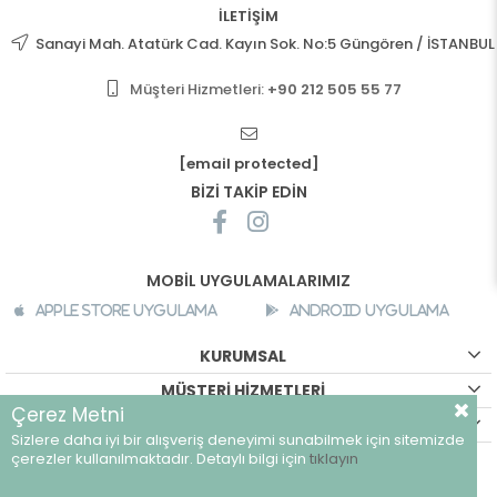
İLETİŞİM
Sanayi Mah. Atatürk Cad. Kayın Sok. No:5 Güngören / İSTANBUL
Müşteri Hizmetleri:
+90 212 505 55 77
[email protected]
BİZİ TAKİP EDİN
MOBİL UYGULAMALARIMIZ
Apple Store Uygulama
Android Uygulama
KURUMSAL
MÜŞTERİ HİZMETLERİ
Çerez Metni
ALIŞVERİŞ BİLGİLERİ
Sizlere daha iyi bir alışveriş deneyimi sunabilmek için sitemizde
©
breeze.com.tr - Tüm hakları saklıdır.
çerezler kullanılmaktadır. Detaylı bilgi için
tıklayın