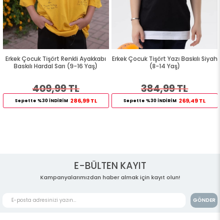
Erkek Çocuk Tişört Renkli Ayakkabı
Erkek Çocuk Tişört Yazı Baskılı Siyah
Baskılı Hardal Sarı (9-16 Yaş)
(8-14 Yaş)
409,99 TL
384,99 TL
286,99 TL
269,49 TL
Sepette %30 İNDİRİM
Sepette %30 İNDİRİM
E-BÜLTEN KAYIT
Kampanyalarımızdan haber almak için kayıt olun!
GÖNDER