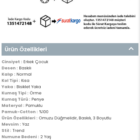
Ürün Özellikleri
Cinsiyet :
Erkek Çocuk
Desen :
Baskılı
Kalıp :
Normal
Kol Tipi :
Kısa
Yaka :
Bisiklet Yaka
Kumaş Tipi :
Örme
Kumaş Türü :
Penye
Materyal :
Pamuklu
Pamuk-Cotton :
%100
Ürün Özellikleri :
Omuzu Düğmelidir, Baskılı, 3 Boyutlu
Mevsim :
Yaz
Stil :
Trend
Numune Bedeni :
2 Yaş