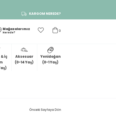
KARGOM NEREDE?
Mağazalarımız
0
Nerede?
& İç
Aksesuar
Yenidoğan
im
(0-14 Yaş)
(0-1 Yaş)
Yaş)
Önceki Sayfaya Dön