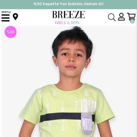
%30 Sepette Yaz İndirimi, Hemen Al!
İndirimlere ek %10 İndirimi Kap, Hemen Üye Ol!
Menu
Anasayfa
Erkek Çocuk
Üst Giyim
Tişört
Erkek Çocuk Tişört Gitar Baskılı Yeşil (6 Yaş)
0
%
20
İndirim