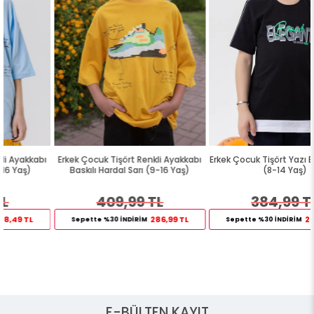
Erkek Çocuk Tişört Renkli Ayakkabı
Erkek Çocuk Tişört Yazı Baskılı Siyah
Baskılı Hardal Sarı (9-16 Yaş)
(8-14 Yaş)
409,99 TL
384,99 TL
286,99 TL
269,49 TL
Sepette %30 İNDİRİM
Sepette %30 İNDİRİM
E-BÜLTEN KAYIT