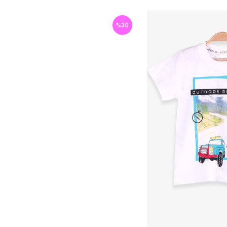
%
30
İndirim