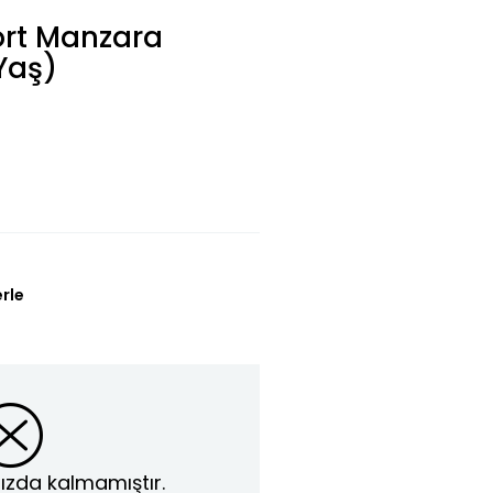
ört Manzara
 Yaş)
erle
ızda kalmamıştır.