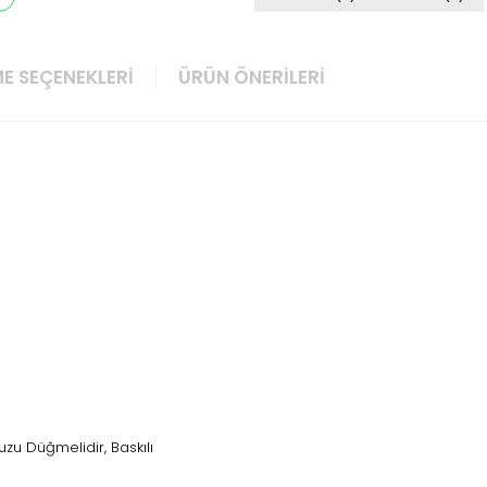
E SEÇENEKLERI
ÜRÜN ÖNERILERI
u Düğmelidir, Baskılı