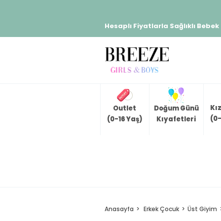
Hesaplı Fiyatlarla Sağlıklı Bebek
Kı
Outlet
Doğum Günü
(0-
(0-16 Yaş)
Kıyafetleri
Anasayfa
Erkek Çocuk
Üst Giyim