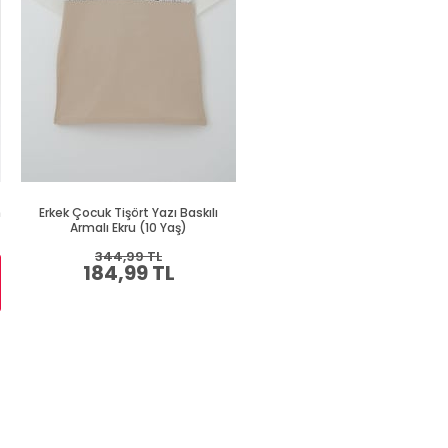
h
Erkek Çocuk Tişört Yazı Baskılı
Erkek Çocuk Tişört Renkli Ayakk
Armalı Ekru (10 Yaş)
Baskılı Siyah (9 Yaş)
344,99 TL
409,99 TL
184,99 TL
219,99 TL