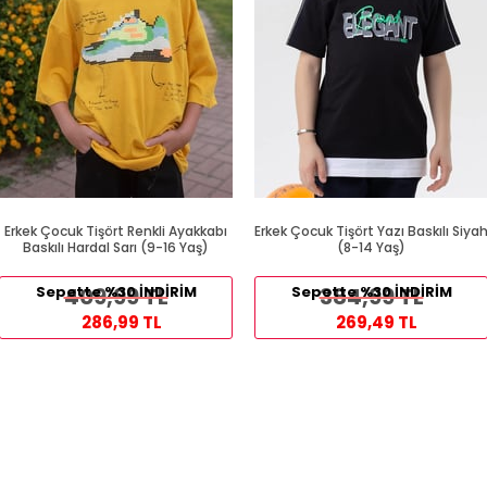
Erkek Çocuk Tişört Renkli Ayakkabı
Erkek Çocuk Tişört Yazı Baskılı Siya
Baskılı Hardal Sarı (9-16 Yaş)
(8-14 Yaş)
Sepette %30 İNDİRİM
409,99 TL
Sepette %30 İNDİRİM
384,99 TL
286,99 TL
269,49 TL