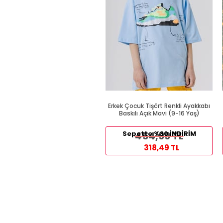
Erkek Çocuk Tişört Renkli Ayakkabı
Baskılı Açık Mavi (9-16 Yaş)
Sepette %30 İNDİRİM
454,99 TL
318,49 TL