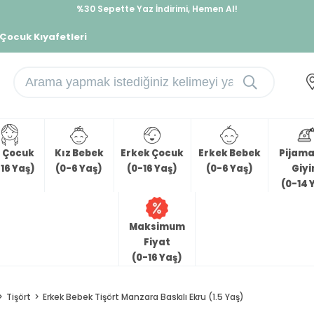
%30 Sepette Yaz İndirimi, Hemen Al!
İndirimlere ek %10 İndirimi Kap, Hemen Üye Ol!
 Çocuk Kıyafetleri
z Çocuk
Kız Bebek
Erkek Çocuk
Erkek Bebek
Pijama 
16 Yaş)
(0-6 Yaş)
(0-16 Yaş)
(0-6 Yaş)
Giy
(0-14 
Maksimum
Fiyat
(0-16 Yaş)
Tişört
Erkek Bebek Tişört Manzara Baskılı Ekru (1.5 Yaş)