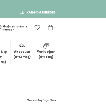
KARGOM NEREDE?
Mağazalarımız
0
Nerede?
& İç
Aksesuar
Yenidoğan
im
(0-14 Yaş)
(0-1 Yaş)
Yaş)
Önceki Sayfaya Dön