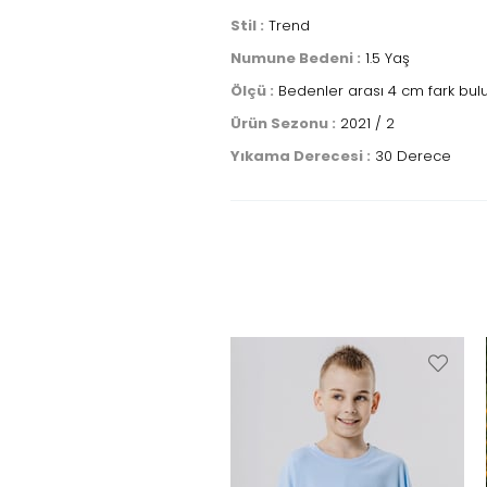
Stil :
Trend
Numune Bedeni :
1.5 Yaş
Ölçü :
Bedenler arası 4 cm fark bul
Ürün Sezonu :
2021 / 2
Yıkama Derecesi :
30 Derece