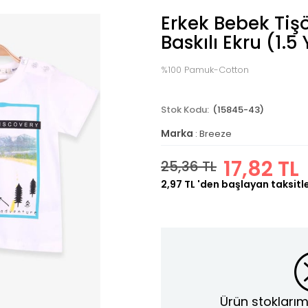
Erkek Bebek Tiş
Baskılı Ekru (1.5
%100 Pamuk-Cotton
(15845-43)
Marka
:
Breeze
17,82 TL
25,36 TL
2,97 TL
'den başlayan taksitl
Ürün stoklarım