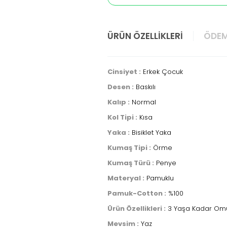
ÜRÜN ÖZELLIKLERI
ÖDEM
Cinsiyet :
Erkek Çocuk
Desen :
Baskılı
Kalıp :
Normal
Kol Tipi :
Kısa
Yaka :
Bisiklet Yaka
Kumaş Tipi :
Örme
Kumaş Türü :
Penye
Materyal :
Pamuklu
Pamuk-Cotton :
%100
Ürün Özellikleri :
3 Yaşa Kadar Omuz
Mevsim :
Yaz