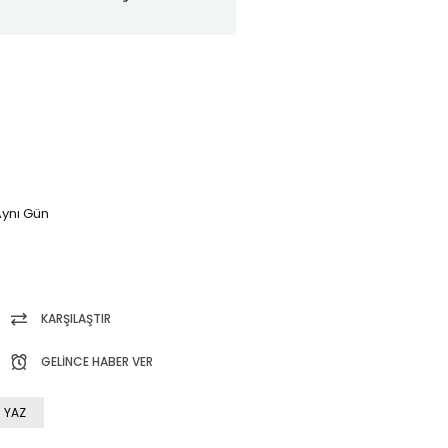
ynı Gün
KARŞILAŞTIR
GELINCE HABER VER
 YAZ