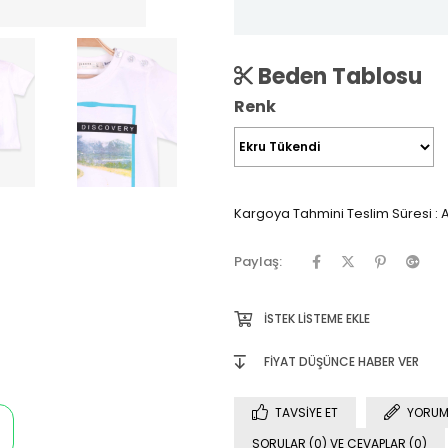
Beden Tablosu
Renk
Kargoya Tahmini Teslim Süresi
:
A
Paylaş:
İSTEK LISTEME EKLE
FIYAT DÜŞÜNCE HABER VER
TAVSIYE ET
YORUM
SORULAR (0) VE CEVAPLAR (0)