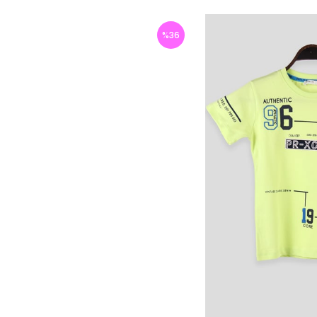
%
36
İndirim