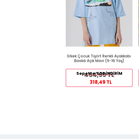
Erkek Çocuk Tişört Renkli Ayakkabı
Baskılı Açık Mavi (9-16 Yaş)
Sepette %30 İNDİRİM
454,99 TL
318,49 TL