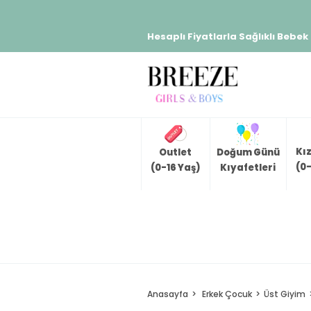
Hesaplı Fiyatlarla Sağlıklı Bebek
Kı
Outlet
Doğum Günü
(0-
(0-16 Yaş)
Kıyafetleri
Anasayfa
Erkek Çocuk
Üst Giyim