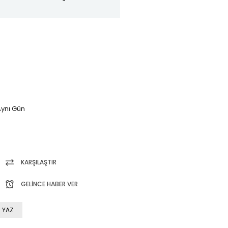
ynı Gün
KARŞILAŞTIR
GELINCE HABER VER
 YAZ