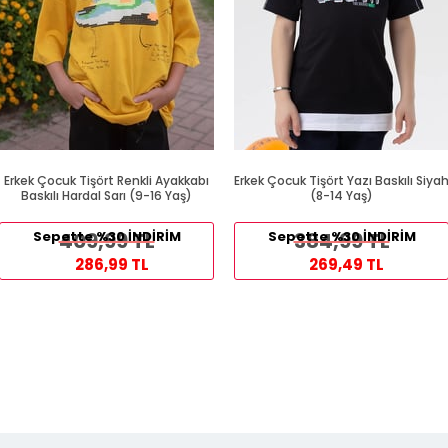
Erkek Çocuk Tişört Renkli Ayakkabı
Erkek Çocuk Tişört Yazı Baskılı Siya
Baskılı Hardal Sarı (9-16 Yaş)
(8-14 Yaş)
Sepette %30 İNDİRİM
409,99 TL
Sepette %30 İNDİRİM
384,99 TL
286,99 TL
269,49 TL