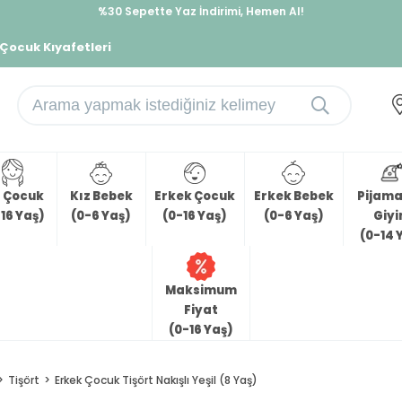
%30 Sepette Yaz İndirimi, Hemen Al!
İndirimlere ek %10 İndirimi Kap, Hemen Üye Ol!
 Çocuk Kıyafetleri
z Çocuk
Kız Bebek
Erkek Çocuk
Erkek Bebek
Pijama 
16 Yaş)
(0-6 Yaş)
(0-16 Yaş)
(0-6 Yaş)
Giy
(0-14 
Maksimum
Fiyat
(0-16 Yaş)
Tişört
Erkek Çocuk Tişört Nakışlı Yeşil (8 Yaş)