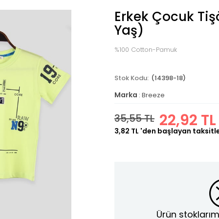
Erkek Çocuk Tişö
Yaş)
%100 Cotton-Pamuk
(14398-18)
Marka
:
Breeze
22,92 TL
35,55 TL
3,82 TL
'den başlayan taksitl
Ürün stoklarım