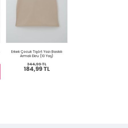
h
Erkek Çocuk Tişört Yazı Baskılı
Erkek Çocuk Tişört Renkli Ayakk
Armalı Ekru (10 Yaş)
Baskılı Siyah (9 Yaş)
344,99 TL
409,99 TL
184,99 TL
219,99 TL