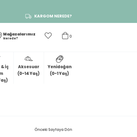
KARGOM NEREDE?
Mağazalarımız
0
Nerede?
& İç
Aksesuar
Yenidoğan
im
(0-14 Yaş)
(0-1 Yaş)
Yaş)
Önceki Sayfaya Dön