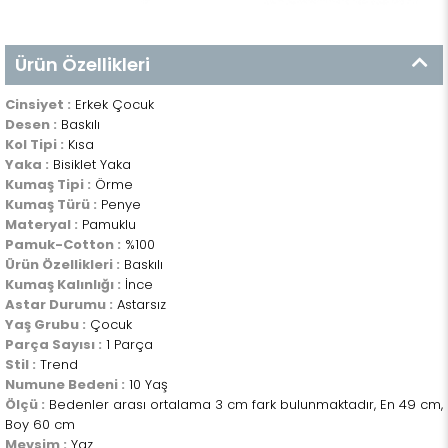
Ürün Özellikleri
Cinsiyet :
Erkek Çocuk
Desen :
Baskılı
Kol Tipi :
Kısa
Yaka :
Bisiklet Yaka
Kumaş Tipi :
Örme
Kumaş Türü :
Penye
Materyal :
Pamuklu
Pamuk-Cotton :
%100
Ürün Özellikleri :
Baskılı
Kumaş Kalınlığı :
İnce
Astar Durumu :
Astarsız
Yaş Grubu :
Çocuk
Parça Sayısı :
1 Parça
Stil :
Trend
Numune Bedeni :
10 Yaş
Ölçü :
Bedenler arası ortalama 3 cm fark bulunmaktadır, En 49 cm,
Boy 60 cm
Mevsim :
Yaz