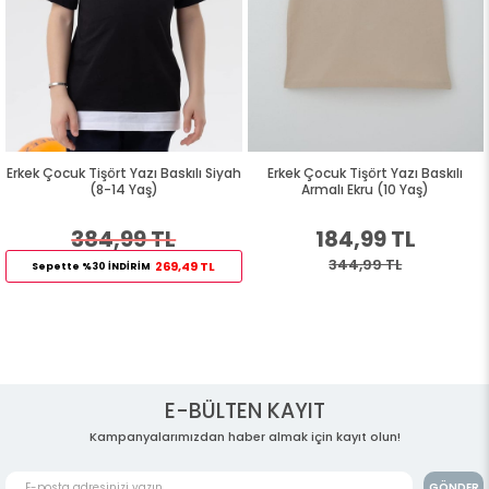
Erkek Çocuk Tişört Yazı Baskılı Siyah
Erkek Çocuk Tişört Yazı Baskılı
(8-14 Yaş)
Armalı Ekru (10 Yaş)
384,99 TL
184,99 TL
344,99 TL
269,49 TL
Sepette %30 İNDİRİM
E-BÜLTEN KAYIT
Kampanyalarımızdan haber almak için kayıt olun!
GÖNDER