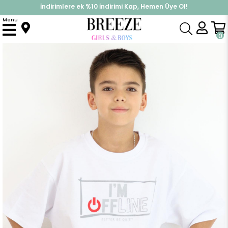
İndirimlere ek %10 İndirimi Kap, Hemen Üye Ol!
%30 Sepette Yaz İndirimi, Hemen Al!
Menu
Anasayfa
Erkek Çocuk
Üst Giyim
Tişört
Erkek Çocuk Tişört Offline / Çevrimdışı Yazı Baskılı Beyaz (9-14 Yaş)
0