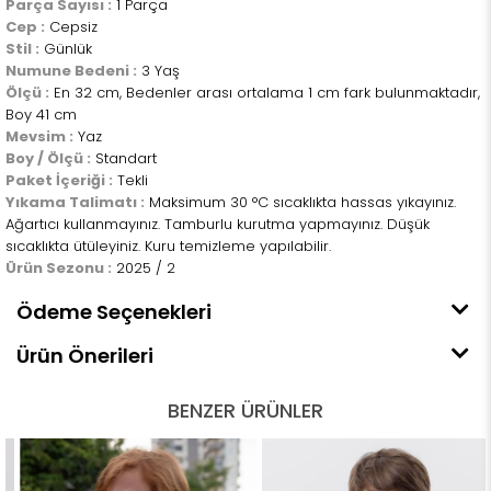
Parça Sayısı :
1 Parça
Cep :
Cepsiz
Stil :
Günlük
Numune Bedeni :
3 Yaş
Ölçü :
En 32 cm, Bedenler arası ortalama 1 cm fark bulunmaktadır,
Boy 41 cm
Mevsim :
Yaz
Boy / Ölçü :
Standart
Paket İçeriği :
Tekli
Yıkama Talimatı :
Maksimum 30 °C sıcaklıkta hassas yıkayınız.
Ağartıcı kullanmayınız. Tamburlu kurutma yapmayınız. Düşük
sıcaklıkta ütüleyiniz. Kuru temizleme yapılabilir.
Ürün Sezonu :
2025 / 2
Ödeme Seçenekleri
Ürün Önerileri
BENZER ÜRÜNLER