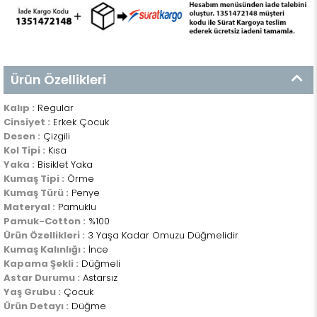
Ürün Özellikleri
Kalıp :
Regular
Cinsiyet :
Erkek Çocuk
Desen :
Çizgili
Kol Tipi :
Kısa
Yaka :
Bisiklet Yaka
Kumaş Tipi :
Örme
Kumaş Türü :
Penye
Materyal :
Pamuklu
Pamuk-Cotton :
%100
Ürün Özellikleri :
3 Yaşa Kadar Omuzu Düğmelidir
Kumaş Kalınlığı :
İnce
Kapama Şekli :
Düğmeli
Astar Durumu :
Astarsız
Yaş Grubu :
Çocuk
Ürün Detayı :
Düğme