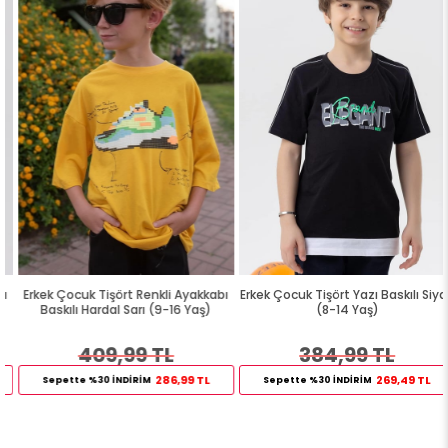
Erkek Çocuk Tişört Renkli Ayakkabı
Erkek Çocuk Tişört Yazı Baskılı Siyah
Baskılı Hardal Sarı (9-16 Yaş)
(8-14 Yaş)
409,99 TL
384,99 TL
286,99 TL
269,49 TL
Sepette %30 İNDİRİM
Sepette %30 İNDİRİM