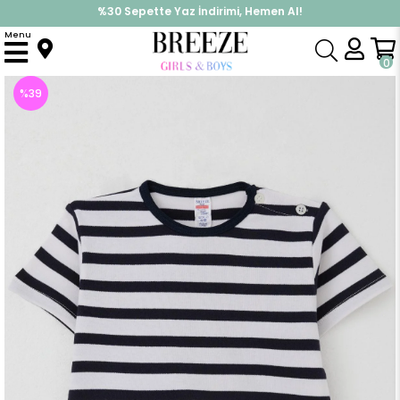
%30 Sepette Yaz İndirimi, Hemen Al!
İndirimlere ek %10 İndirimi Kap, Hemen Üye Ol!
Menu
Anasayfa
Erkek Çocuk
Üst Giyim
Tişört
Erkek Bebek Tişört Patlı Çizgili Ekru (1-1.5 Yaş)
0
%
39
İndirim