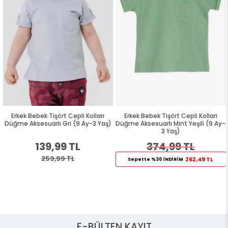
Erkek Bebek Tişört Cepli Kolları
Erkek Bebek Tişört Cepli Kolları
Düğme Aksesuarlı Gri (9 Ay-3 Yaş)
Düğme Aksesuarlı Mint Yeşili (9 Ay-
3 Yaş)
139,99 TL
374,99 TL
259,99 TL
262,49 TL
Sepette %30 İNDİRİM
E-BÜLTEN KAYIT