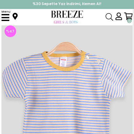
%30 Sepette Yaz İndirimi, Hemen Al!
İndirimlere ek %10 İndirimi Kap, Hemen Üye Ol!
Menu
Anasayfa
Erkek Bebek
Üst Giyim
Tişört
Erkek Bebek Tişört Patlı Çizgili Sarı (1 Yaş)
0
%
47
İndirim