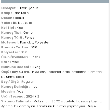
Cinsiyet :
Erkek Çocuk
Kalıp :
Tam Kalıp
Desen :
Baskılı
Yaka :
Bisiklet Yaka
Kol Tipi :
Kısa
Kumaş Tipi :
Örme
Kumaş Türü :
Penye
Materyal :
Pamuklu, Polyester
Pamuk-Cotton :
%50
Polyester :
%50
Ürün Özellikleri :
Baskılı
Stil :
Trend
Numune Bedeni :
3 Yaş
Ölçü :
Boy 43 cm, En 33 cm, Bedenler arası ortalama 3 cm fark
bulunmaktadır
Boy / Ölçü :
Regular
Kumaş Kalınlığı :
İnce
Mevsim :
Yaz
Ürün Sezonu :
2024 / 2
Yıkama Talimatı :
Maksimum 30 °C sıcaklıkta hassas yıkayınız.
Ağartıcı kullanmayınız. Tamburlu kurutma yapmayınız. Düşük