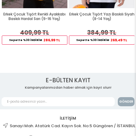
Erkek Çocuk Tişört Renkli Ayakkabı
Erkek Çocuk Tişört Yazı Baskılı Siyah
Baskılı Hardal Sarı (9-16 Yaş)
(8-14 Yaş)
409,99 TL
384,99 TL
286,99 TL
269,49 TL
Sepette %30 İNDİRİM
Sepette %30 İNDİRİM
E-BÜLTEN KAYIT
Kampanyalarımızdan haber almak için kayıt olun!
GÖNDER
İLETİŞİM
Sanayi Mah. Atatürk Cad. Kayın Sok. No:5 Güngören / İSTANBUL