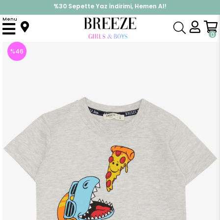
İndirimlere ek %10 İndirimi Kap, Hemen Üye Ol!
%30 Sepette Yaz İndirimi, Hemen Al!
Menu
Anasayfa
Erkek Çocuk
Üst Giyim
Tişört
Erkek Bebek Tişört Pizza Yiyen Mutlu Dinozor Baskılı Açık Gri Melanj (2 Yaş)
0
%
46
İndirim