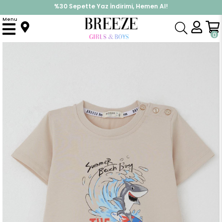
%30 Sepette Yaz İndirimi, Hemen Al!
İndirimlere ek %10 İndirimi Kap, Hemen Üye Ol!
Menu
Anasayfa
Erkek Çocuk
Üst Giyim
Tişört
Erkek Çocuk Tişört Sörfçü Sevimli Köpek Balığı Baskılı Bej (1.5-5 Yaş)
0