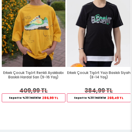
Erkek Çocuk Tişört Renkli Ayakkabı
Erkek Çocuk Tişört Yazı Baskılı Siyah
Baskılı Hardal Sarı (9-16 Yaş)
(8-14 Yaş)
409,99 TL
384,99 TL
286,99 TL
269,49 TL
Sepette %30 İNDİRİM
Sepette %30 İNDİRİM