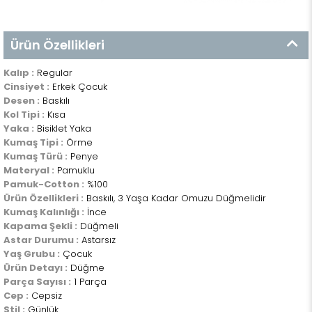
Ürün Özellikleri
Kalıp :
Regular
Cinsiyet :
Erkek Çocuk
Desen :
Baskılı
Kol Tipi :
Kısa
Yaka :
Bisiklet Yaka
Kumaş Tipi :
Örme
Kumaş Türü :
Penye
Materyal :
Pamuklu
Pamuk-Cotton :
%100
Ürün Özellikleri :
Baskılı, 3 Yaşa Kadar Omuzu Düğmelidir
Kumaş Kalınlığı :
İnce
Kapama Şekli :
Düğmeli
Astar Durumu :
Astarsız
Yaş Grubu :
Çocuk
Ürün Detayı :
Düğme
Parça Sayısı :
1 Parça
Cep :
Cepsiz
Stil :
Günlük