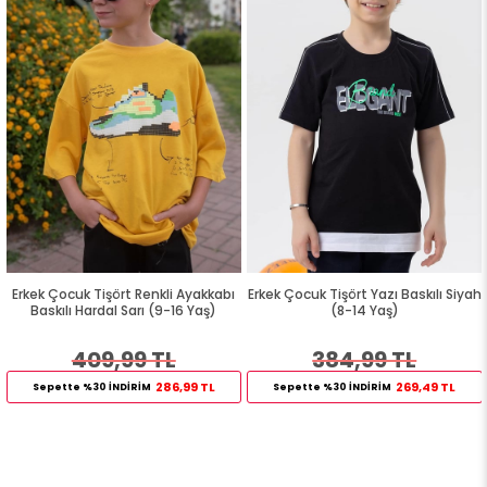
Erkek Çocuk Tişört Renkli Ayakkabı
Erkek Çocuk Tişört Yazı Baskılı Siyah
Baskılı Hardal Sarı (9-16 Yaş)
(8-14 Yaş)
409,99 TL
384,99 TL
286,99 TL
269,49 TL
Sepette %30 İNDİRİM
Sepette %30 İNDİRİM