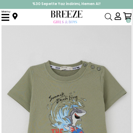
%30 Sepette Yaz İndirimi, Hemen Al!
İndirimlere ek %10 İndirimi Kap, Hemen Üye Ol!
Menu
Anasayfa
Erkek Çocuk
Üst Giyim
Tişört
Erkek Çocuk Tişört Sörfçü Sevimli Köpek Balığı Baskılı Haki Yeşil (1.5-5 Yaş)
0