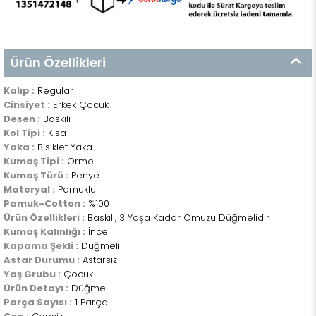
Ürün Özellikleri
Kalıp :
Regular
Cinsiyet :
Erkek Çocuk
Desen :
Baskılı
Kol Tipi :
Kısa
Yaka :
Bisiklet Yaka
Kumaş Tipi :
Örme
Kumaş Türü :
Penye
Materyal :
Pamuklu
Pamuk-Cotton :
%100
Ürün Özellikleri :
Baskılı, 3 Yaşa Kadar Omuzu Düğmelidir
Kumaş Kalınlığı :
İnce
Kapama Şekli :
Düğmeli
Astar Durumu :
Astarsız
Yaş Grubu :
Çocuk
Ürün Detayı :
Düğme
Parça Sayısı :
1 Parça