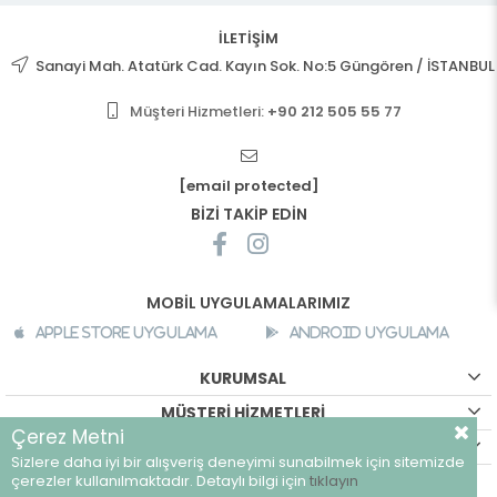
İLETİŞİM
Sanayi Mah. Atatürk Cad. Kayın Sok. No:5 Güngören / İSTANBUL
Müşteri Hizmetleri:
+90 212 505 55 77
[email protected]
BİZİ TAKİP EDİN
MOBİL UYGULAMALARIMIZ
Apple Store Uygulama
Android Uygulama
KURUMSAL
MÜŞTERİ HİZMETLERİ
Çerez Metni
ALIŞVERİŞ BİLGİLERİ
Sizlere daha iyi bir alışveriş deneyimi sunabilmek için sitemizde
©
breeze.com.tr - Tüm hakları saklıdır.
çerezler kullanılmaktadır. Detaylı bilgi için
tıklayın