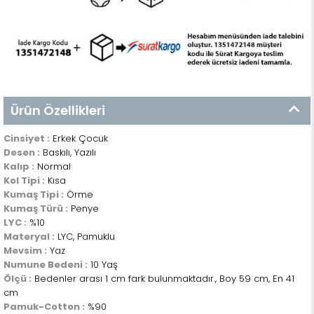
Ürün Özellikleri
Cinsiyet :
Erkek Çocuk
Desen :
Baskılı, Yazılı
Kalıp :
Normal
Kol Tipi :
Kısa
Kumaş Tipi :
Örme
Kumaş Türü :
Penye
LYC :
%10
Materyal :
LYC, Pamuklu
Mevsim :
Yaz
Numune Bedeni :
10 Yaş
Ölçü :
Bedenler arası 1 cm fark bulunmaktadır., Boy 59 cm, En 41
cm
Pamuk-Cotton :
%90