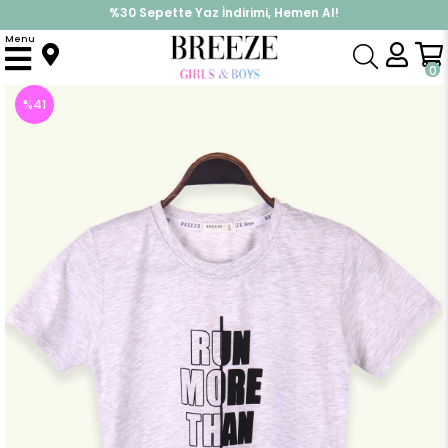
%30 Sepette Yaz İndirimi, Hemen Al!
İndirimlere ek %10 İndirimi Kap, Hemen Üye Ol!
Menu
Anasayfa
Erkek Çocuk
Üst Giyim
Tişört
Erkek Çocuk Tişört Yazı Baskılı Açık Gri Melanj (11 Yaş)
0
%
41
İndirim