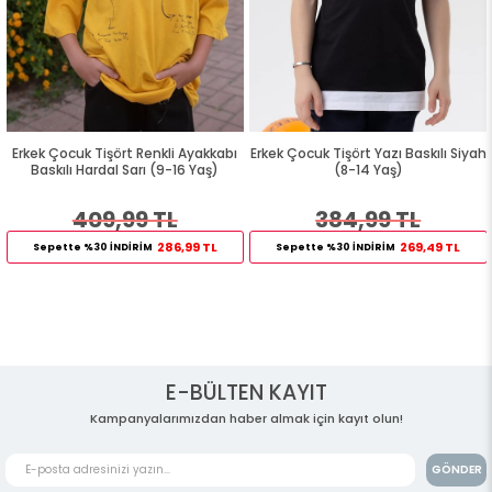
Erkek Çocuk Tişört Renkli Ayakkabı
Erkek Çocuk Tişört Yazı Baskılı Siyah
Baskılı Hardal Sarı (9-16 Yaş)
(8-14 Yaş)
409,99 TL
384,99 TL
286,99 TL
269,49 TL
Sepette %30 İNDİRİM
Sepette %30 İNDİRİM
E-BÜLTEN KAYIT
Kampanyalarımızdan haber almak için kayıt olun!
GÖNDER