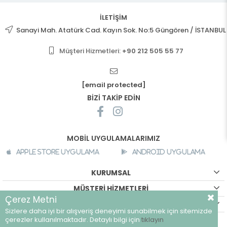
İLETİŞİM
Sanayi Mah. Atatürk Cad. Kayın Sok. No:5 Güngören / İSTANBUL
Müşteri Hizmetleri:
+90 212 505 55 77
[email protected]
BİZİ TAKİP EDİN
MOBİL UYGULAMALARIMIZ
Apple Store Uygulama
Android Uygulama
KURUMSAL
MÜŞTERİ HİZMETLERİ
Çerez Metni
ALIŞVERİŞ BİLGİLERİ
Sizlere daha iyi bir alışveriş deneyimi sunabilmek için sitemizde
©
breeze.com.tr - Tüm hakları saklıdır.
çerezler kullanılmaktadır. Detaylı bilgi için
tıklayın