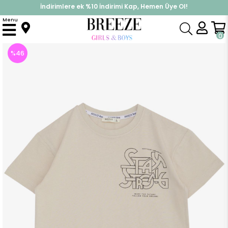
İndirimlere ek %10 İndirimi Kap, Hemen Üye Ol!
%30 Sepette Yaz İndirimi, Hemen Al!
Menu
Anasayfa
Erkek Çocuk
Üst Giyim
Tişört
Erkek Çocuk Tişört Yazı Baskılı Arkası Desenli Bej (9 Yaş)
0
%
46
İndirim