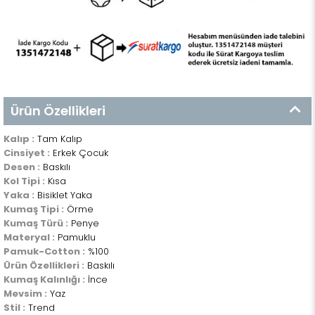
Ürün Özellikleri
Kalıp :
Tam Kalıp
Cinsiyet :
Erkek Çocuk
Desen :
Baskılı
Kol Tipi :
Kısa
Yaka :
Bisiklet Yaka
Kumaş Tipi :
Örme
Kumaş Türü :
Penye
Materyal :
Pamuklu
Pamuk-Cotton :
%100
Ürün Özellikleri :
Baskılı
Kumaş Kalınlığı :
İnce
Mevsim :
Yaz
Stil :
Trend