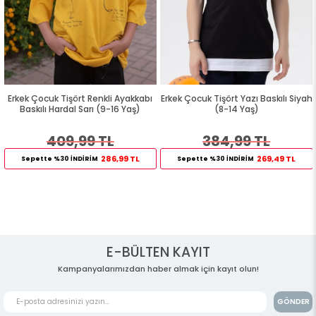
Erkek Çocuk Tişört Renkli Ayakkabı
Erkek Çocuk Tişört Yazı Baskılı Siyah
Baskılı Hardal Sarı (9-16 Yaş)
(8-14 Yaş)
409,99 TL
384,99 TL
286,99 TL
269,49 TL
Sepette %30 İNDİRİM
Sepette %30 İNDİRİM
E-BÜLTEN KAYIT
Kampanyalarımızdan haber almak için kayıt olun!
GÖNDER