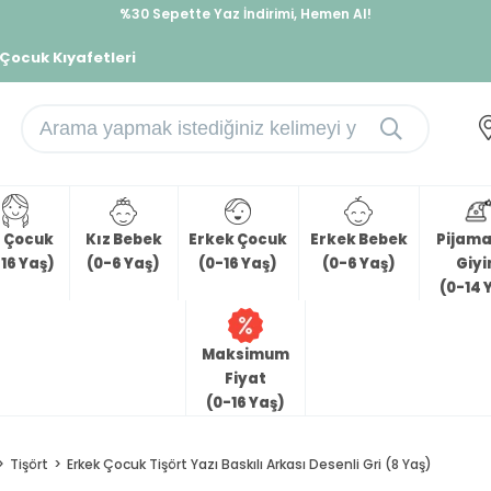
İndirimlere ek %10 İndirimi Kap, Hemen Üye Ol!
 Çocuk Kıyafetleri
z Çocuk
Kız Bebek
Erkek Çocuk
Erkek Bebek
Pijama 
16 Yaş)
(0-6 Yaş)
(0-16 Yaş)
(0-6 Yaş)
Giy
(0-14 
Maksimum
Fiyat
(0-16 Yaş)
Tişört
Erkek Çocuk Tişört Yazı Baskılı Arkası Desenli Gri (8 Yaş)