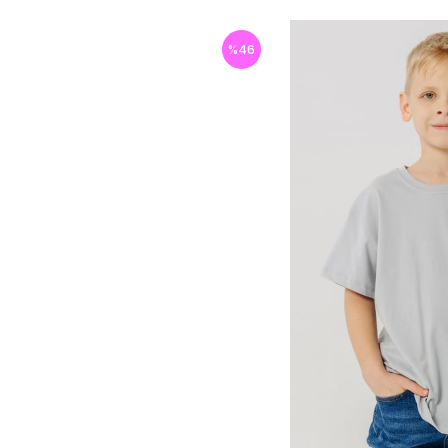
%
46
İndirim