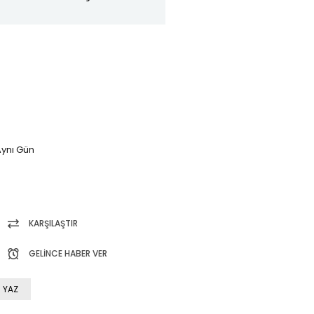
ynı Gün
KARŞILAŞTIR
GELINCE HABER VER
 YAZ