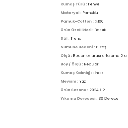
Kumaş Türü :
Penye
Materyal :
Pamuklu
Pamuk-Cotton :
%100
Ürün Özellikleri :
Baskılı
Stil :
Trend
Numune Bedeni :
8 Yaş
Ölçü :
Bedenler arası ortalama 2 cm
Boy / Ölçü :
Regular
Kumaş Kalınlığı :
İnce
Mevsim :
Yaz
Ürün Sezonu :
2024 / 2
Yıkama Derecesi :
30 Derece