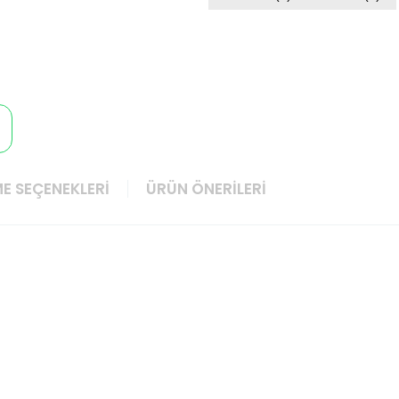
E SEÇENEKLERI
ÜRÜN ÖNERILERI