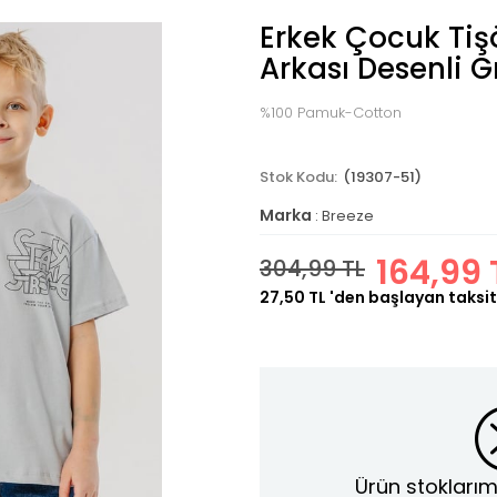
Erkek Çocuk Tişö
Arkası Desenli G
%100 Pamuk-Cotton
(19307-51)
Marka
:
Breeze
164,99 
304,99 TL
27,50 TL
'den başlayan taksit
Ürün stoklarım