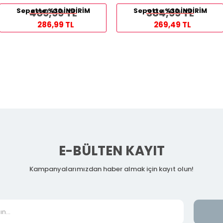
Sepette %30 İNDİRİM
409,99 TL
Sepette %30 İNDİRİM
384,99 TL
286,99 TL
269,49 TL
E-BÜLTEN KAYIT
Kampanyalarımızdan haber almak için kayıt olun!