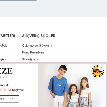
ZMETLERİ
ALIŞVERİŞ BİLGİLERİ
stek
Ödeme ve Güvenlik
Para Puanlarım
eğişim
Siparişlerim
lerim
Kargo Takip
İade Taleplerim