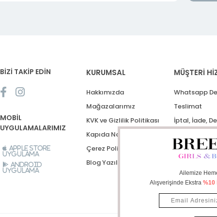
BİZİ TAKİP EDİN
KURUMSAL
MÜŞTERİ Hİ
Hakkımızda
Whatsapp De
Mağazalarımız
Teslimat
MOBİL
KVK ve Gizlilik Politikası
İptal, İade, D
UYGULAMALARIMIZ
Kapıda Nakit Ödeme
Destek Talep
Çerez Politikası
Apple Store
Uygulama
Blog Yazıları
Android
Uygulama