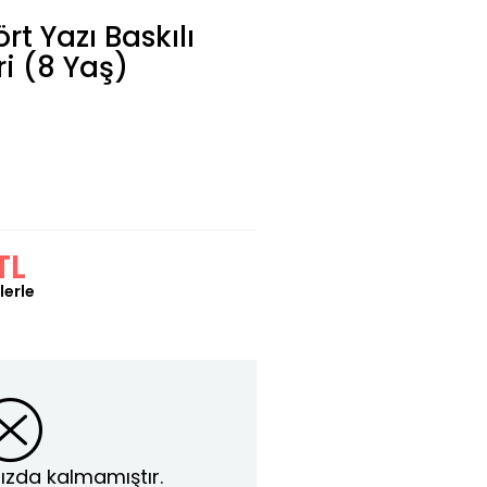
rt Yazı Baskılı
ri (8 Yaş)
TL
lerle
ızda kalmamıştır.