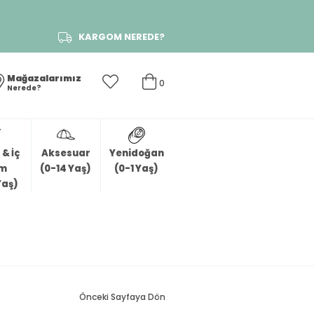
KARGOM NEREDE?
Mağazalarımız
0
Nerede?
& İç
Aksesuar
Yenidoğan
im
(0-14 Yaş)
(0-1 Yaş)
Yaş)
Önceki Sayfaya Dön