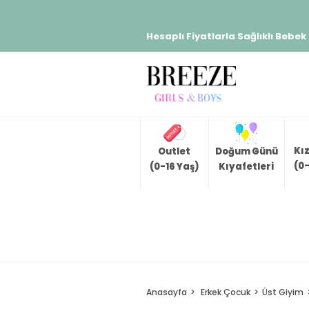
Hesaplı Fiyatlarla Sağlıklı Bebek
Kı
Outlet
Doğum Günü
(0-
(0-16 Yaş)
Kıyafetleri
Anasayfa
Erkek Çocuk
Üst Giyim