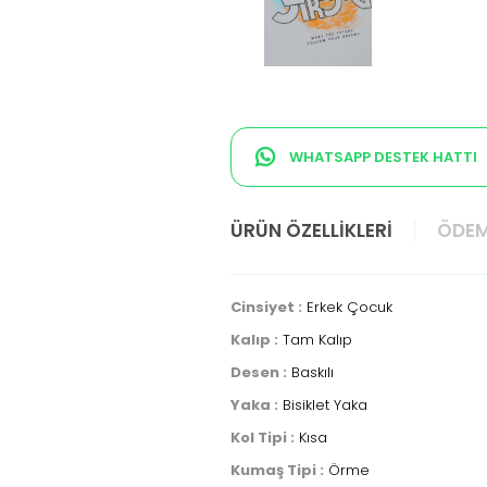
WHATSAPP DESTEK HATTI
ÜRÜN ÖZELLIKLERI
ÖDEM
Cinsiyet :
Erkek Çocuk
Kalıp :
Tam Kalıp
Desen :
Baskılı
Yaka :
Bisiklet Yaka
Kol Tipi :
Kısa
Kumaş Tipi :
Örme