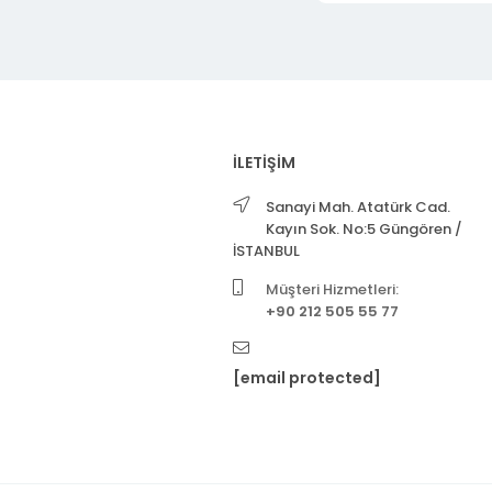
İLETİŞİM
Sanayi Mah. Atatürk Cad.
Kayın Sok. No:5 Güngören /
İSTANBUL
Müşteri Hizmetleri:
+90 212 505 55 77
[email protected]