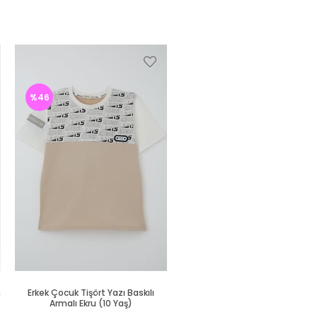
%46
%46
h
Erkek Çocuk Tişört Yazı Baskılı
Erkek Çocuk Tişört Renkli Ayakk
Armalı Ekru (10 Yaş)
Baskılı Siyah (9 Yaş)