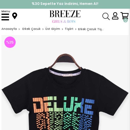
%30 Sepette Yaz İndirimi, Hemen Al!
İndirimlere ek %10 İndirimi Kap, Hemen Üye Ol!
Menu
0
Anasayfa
Erkek Çocuk
Üst Giyim
Tişört
Erkek Çocuk Tişört Yazı Baskılı Siyah (10 Yaş)
%
25
İndirim