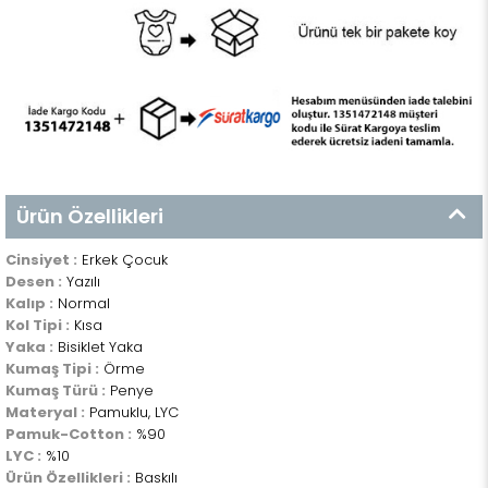
Ürün Özellikleri
Cinsiyet :
Erkek Çocuk
Desen :
Yazılı
Kalıp :
Normal
Kol Tipi :
Kısa
Yaka :
Bisiklet Yaka
Kumaş Tipi :
Örme
Kumaş Türü :
Penye
Materyal :
Pamuklu, LYC
Pamuk-Cotton :
%90
LYC :
%10
Ürün Özellikleri :
Baskılı