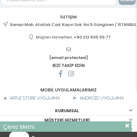
GÖNDER
İLETİŞİM
Sanayi Mah. Atatürk Cad. Kayın Sok. No:5 Güngören / İSTANBUL
Müşteri Hizmetleri:
+90 212 505 55 77
[email protected]
BİZİ TAKİP EDİN
MOBİL UYGULAMALARIMIZ
Apple Store Uygulama
Android Uygulama
KURUMSAL
MÜŞTERİ HİZMETLERİ
Çerez Metni
ALIŞVERİŞ BİLGİLERİ
Sizlere daha iyi bir alışveriş deneyimi sunabilmek için sitemizde