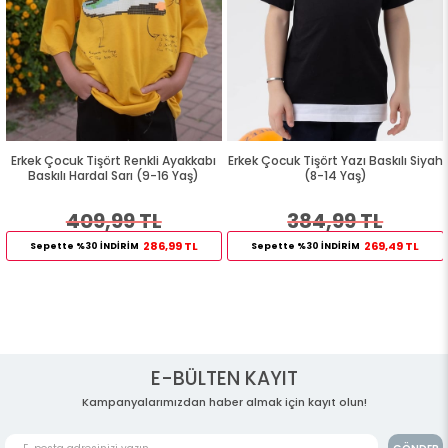
Erkek Çocuk Tişört Renkli Ayakkabı
Erkek Çocuk Tişört Yazı Baskılı Siyah
Baskılı Hardal Sarı (9-16 Yaş)
(8-14 Yaş)
409,99 TL
384,99 TL
286,99 TL
269,49 TL
Sepette %30 İNDİRİM
Sepette %30 İNDİRİM
E-BÜLTEN KAYIT
Kampanyalarımızdan haber almak için kayıt olun!