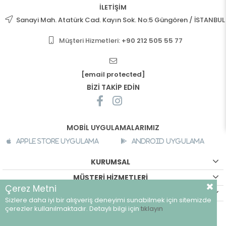
İLETİŞİM
Sanayi Mah. Atatürk Cad. Kayın Sok. No:5 Güngören / İSTANBUL
Müşteri Hizmetleri:
+90 212 505 55 77
[email protected]
BİZİ TAKİP EDİN
MOBİL UYGULAMALARIMIZ
Apple Store Uygulama
Android Uygulama
KURUMSAL
MÜŞTERİ HİZMETLERİ
Çerez Metni
ALIŞVERİŞ BİLGİLERİ
Sizlere daha iyi bir alışveriş deneyimi sunabilmek için sitemizde
©
breeze.com.tr - Tüm hakları saklıdır.
çerezler kullanılmaktadır. Detaylı bilgi için
tıklayın