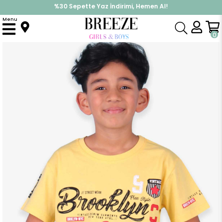
%30 Sepette Yaz İndirimi, Hemen Al!
İndirimlere ek %10 İndirimi Kap, Hemen Üye Ol!
Menu
Anasayfa
Erkek Çocuk
Üst Giyim
Tişört
Erkek Çocuk Tişört Yazı Baskılı Sarı (6 Yaş)
0