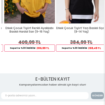
Erkek Çocuk Tişört Renkli Ayakkabı
Erkek Çocuk Tişört Yazı Baskılı Siyah
Baskılı Hardal Sarı (9-16 Yaş)
(8-14 Yaş)
409,99 TL
384,99 TL
286,99 TL
269,49 TL
Sepette %30 İNDİRİM
Sepette %30 İNDİRİM
E-BÜLTEN KAYIT
Kampanyalarımızdan haber almak için kayıt olun!
GÖNDER