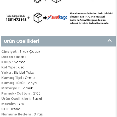
Ürün Özellikleri
Cinsiyet :
Erkek Çocuk
Desen :
Baskılı
Kalıp :
Normal
Kol Tipi :
Kısa
Yaka :
Bisiklet Yaka
Kumaş Tipi :
Örme
Kumaş Türü :
Penye
Materyal :
Pamuklu
Pamuk-Cotton :
%100
Ürün Özellikleri :
Baskılı
Mevsim :
Yaz
Stil :
Trend
Numune Bedeni :
3 Yaş