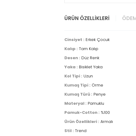
ÜRÜN ÖZELLIKLERI
ÖDEM
Cinsiyet :
Erkek Çocuk
Kalıp :
Tam Kalıp
Desen :
Düz Renk
Yaka :
Bisiklet Yaka
Kol Tipi :
Uzun
Kumaş Tipi :
Örme
Kumaş Türü :
Penye
Materyal :
Pamuklu
Pamuk-Cotton :
%100
Ürün Özellikleri :
Armalı
Stil :
Trend