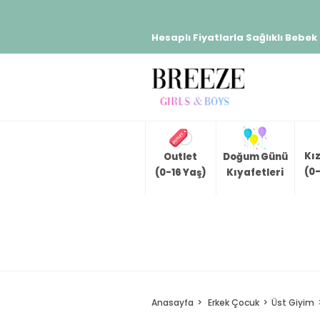
Hesaplı Fiyatlarla Sağlıklı Bebek
Kı
Outlet
Doğum Günü
(0-
(0-16 Yaş)
Kıyafetleri
Anasayfa
Erkek Çocuk
Üst Giyim