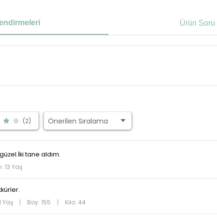
endirmeleri
Ürün Soru 
(2)
üzel.İki tane aldım.
: 13 Yaş
kkürler.
1 Yaş
|
Boy: 155
|
Kilo: 44