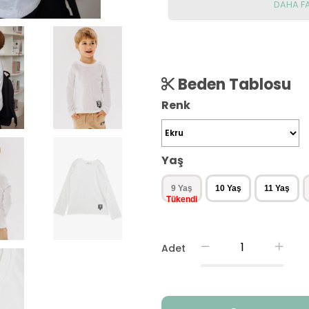
DAHA F
Beden Tablosu
Renk
Yaş
9 Yaş
10 Yaş
11 Yaş
Adet