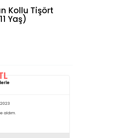
 Kollu Tişört
11 Yaş)
TL
lerle
.2023
ne aldım.