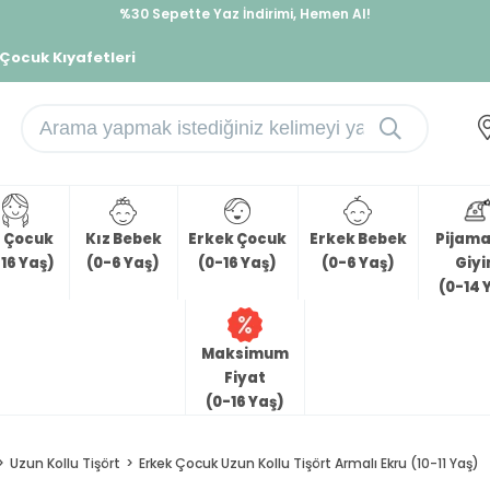
%30 Sepette Yaz İndirimi, Hemen Al!
İndirimlere ek %10 İndirimi Kap, Hemen Üye Ol!
 Çocuk Kıyafetleri
z Çocuk
Kız Bebek
Erkek Çocuk
Erkek Bebek
Pijama 
16 Yaş)
(0-6 Yaş)
(0-16 Yaş)
(0-6 Yaş)
Giy
(0-14 
Maksimum
Fiyat
(0-16 Yaş)
Uzun Kollu Tişört
Erkek Çocuk Uzun Kollu Tişört Armalı Ekru (10-11 Yaş)