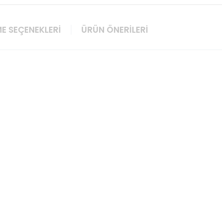
E SEÇENEKLERI
ÜRÜN ÖNERILERI