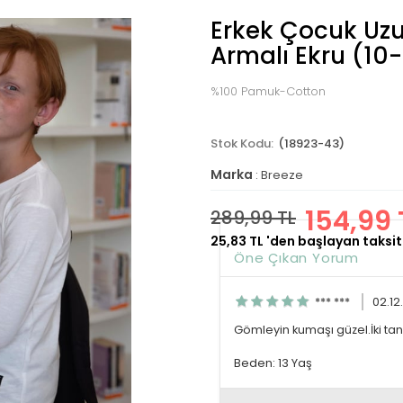
Erkek Çocuk Uzun
Armalı Ekru (10-
%100 Pamuk-Cotton
(18923-43)
Marka
:
Breeze
154,99 
289,99 TL
25,83 TL
'den başlayan taksit
Öne Çıkan Yorum
*** ***
02.12
Gömleyin kumaşı güzel.İki ta
Beden: 13 Yaş