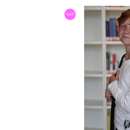
%
47
İndirim