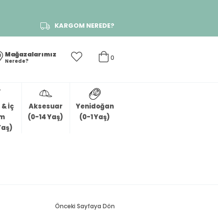
KARGOM NEREDE?
Mağazalarımız
0
Nerede?
& İç
Aksesuar
Yenidoğan
im
(0-14 Yaş)
(0-1 Yaş)
Yaş)
Önceki Sayfaya Dön