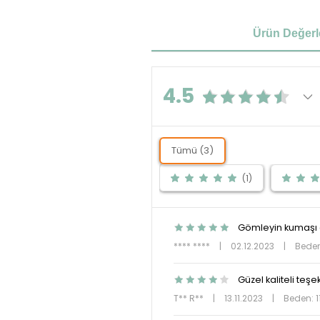
Ürün Değerl
4.5
Tümü (3)
(1)
Gömleyin kumaşı g
**** ****
|
02.12.2023
|
Beden
Güzel kaliteli teşe
T** R**
|
13.11.2023
|
Beden: 1