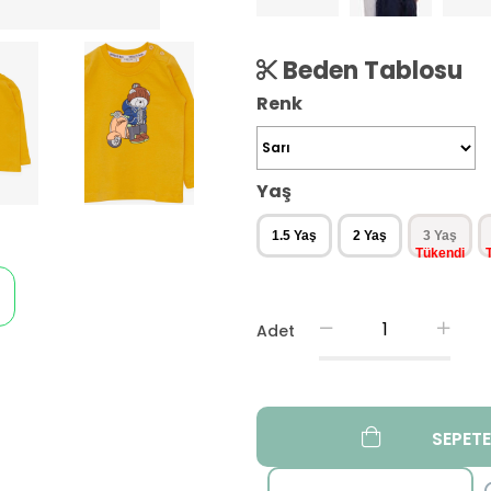
Beden Tablosu
Renk
Yaş
1.5 Yaş
2 Yaş
3 Yaş
Adet