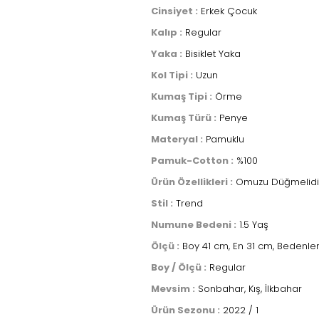
Cinsiyet :
Erkek Çocuk
Kalıp :
Regular
Yaka :
Bisiklet Yaka
Kol Tipi :
Uzun
Kumaş Tipi :
Örme
Kumaş Türü :
Penye
Materyal :
Pamuklu
Pamuk-Cotton :
%100
Ürün Özellikleri :
Omuzu Düğmelidir,
Stil :
Trend
Numune Bedeni :
1.5 Yaş
Ölçü :
Boy 41 cm, En 31 cm, Bedenler
Boy / Ölçü :
Regular
Mevsim :
Sonbahar, Kış, İlkbahar
Ürün Sezonu :
2022 / 1