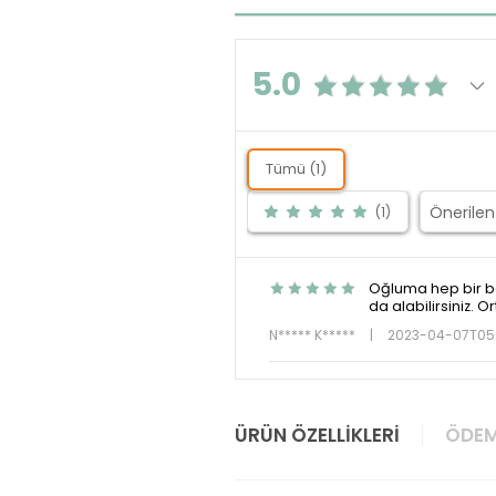
5.0
Tümü (1)
(1)
Oğluma hep bir be
da alabilirsiniz. 
N***** K*****
|
2023-04-07T05:
ÜRÜN ÖZELLIKLERI
ÖDEM