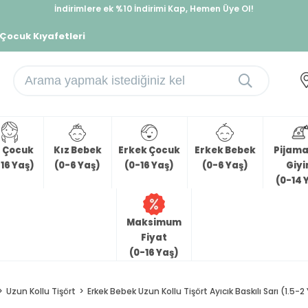
İndirimlere ek %10 İndirimi Kap, Hemen Üye Ol!
%30 Sepette Yaz İndirimi, Hemen Al!
 Çocuk Kıyafetleri
z Çocuk
Kız Bebek
Erkek Çocuk
Erkek Bebek
Pijama 
16 Yaş)
(0-6 Yaş)
(0-16 Yaş)
(0-6 Yaş)
Giy
(0-14 
Maksimum
Fiyat
(0-16 Yaş)
Uzun Kollu Tişört
Erkek Bebek Uzun Kollu Tişört Ayıcık Baskılı Sarı (1.5-2