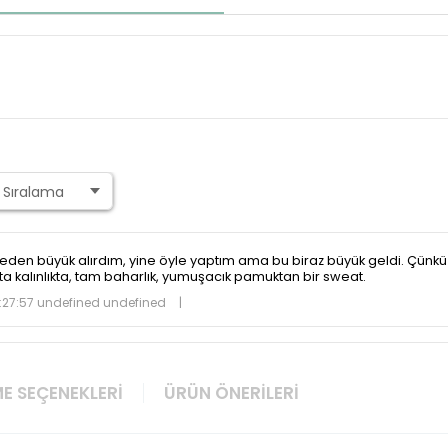
den büyük alırdım, yine öyle yaptım ama bu biraz büyük geldi. Çünkü k
Orta kalınlıkta, tam baharlık, yumuşacık pamuktan bir sweat.
27:57 undefined undefined
|
E SEÇENEKLERI
ÜRÜN ÖNERILERI