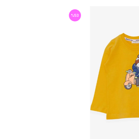
%
53
İndirim