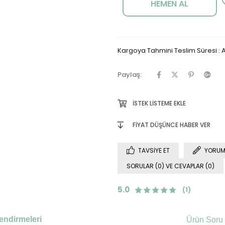
Kargoya Tahmini Teslim Süresi
:
A
Paylaş:
İSTEK LISTEME EKLE
FIYAT DÜŞÜNCE HABER VER
TAVSIYE ET
YORUM
SORULAR (0) VE CEVAPLAR (0)
5.0
(1)
endirmeleri
Ürün Soru 