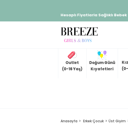
Hesaplı Fiyatlarla Sağlıklı Bebek
Kı
Outlet
Doğum Günü
(0-
(0-16 Yaş)
Kıyafetleri
Anasayfa
Erkek Çocuk
Üst Giyim