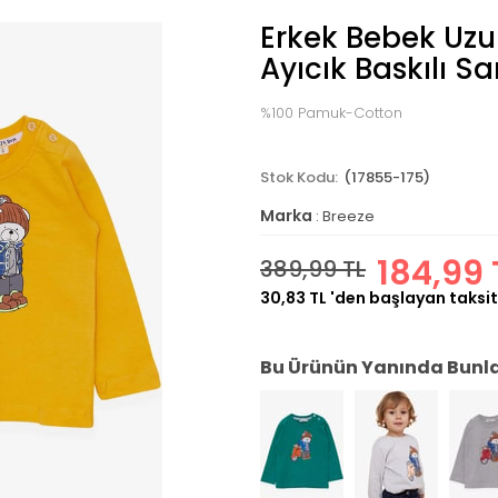
Erkek Bebek Uzun
Ayıcık Baskılı Sa
%100 Pamuk-Cotton
(17855-175)
Marka
:
Breeze
184,99 
389,99 TL
30,83 TL
'den başlayan taksit
Bu Ürünün Yanında Bunlar