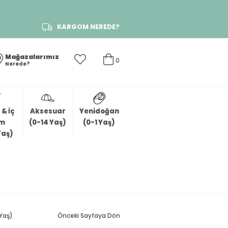
KARGOM NEREDE?
Mağazalarımız
0
Nerede?
& İç
Aksesuar
Yenidoğan
im
(0-14 Yaş)
(0-1 Yaş)
Yaş)
 Yaş)
Önceki Sayfaya Dön