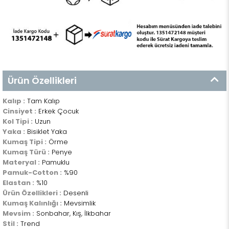
Ürün Özellikleri
Kalıp :
Tam Kalıp
Cinsiyet :
Erkek Çocuk
Kol Tipi :
Uzun
Yaka :
Bisiklet Yaka
Kumaş Tipi :
Örme
Kumaş Türü :
Penye
Materyal :
Pamuklu
Pamuk-Cotton :
%90
Elastan :
%10
Ürün Özellikleri :
Desenli
Kumaş Kalınlığı :
Mevsimlik
Mevsim :
Sonbahar, Kış, İlkbahar
Stil :
Trend