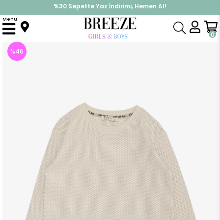
%30 Sepette Yaz İndirimi, Hemen Al!
İndirimlere ek %10 İndirimi Kap, Hemen Üye Ol!
Menu
Anasayfa
Erkek Çocuk
Üst Giyim
Uzun Kollu Tişört
Erkek Çocuk Uzun Kollu Tişört Bal Peteği Desenli Armalı Krem (12 Yaş)
0
%
46
İndirim