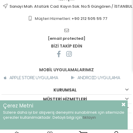
Sanayi Mah. Atatürk Cad. Kayın Sok. No:5 Güngören / İSTANBUL
Müşteri Hizmetleri:
+90 212 505 55 77
[email protected]
BİZİ TAKİP EDİN
MOBİL UYGULAMALARIMIZ
Apple Store Uygulama
Android Uygulama
KURUMSAL
MÜŞTERİ HİZMETLERİ
Çerez Metni
ALIŞVERİŞ BİLGİLERİ
Sizlere daha iyi bir alışveriş deneyimi sunabilmek için sitemizde
©
breeze.com.tr - Tüm hakları saklıdır.
çerezler kullanılmaktadır. Detaylı bilgi için
tıklayın