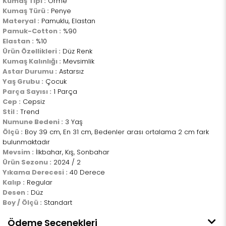
Kumaş Tipi :
Örme
Kumaş Türü :
Penye
Materyal :
Pamuklu, Elastan
Pamuk-Cotton :
%90
Elastan :
%10
Ürün Özellikleri :
Düz Renk
Kumaş Kalınlığı :
Mevsimlik
Astar Durumu :
Astarsız
Yaş Grubu :
Çocuk
Parça Sayısı :
1 Parça
Cep :
Cepsiz
Stil :
Trend
Numune Bedeni :
3 Yaş
Ölçü :
Boy 39 cm, En 31 cm, Bedenler arası ortalama 2 cm fark
bulunmaktadır
Mevsim :
İlkbahar, Kış, Sonbahar
Ürün Sezonu :
2024 / 2
Yıkama Derecesi :
40 Derece
Kalıp :
Regular
Desen :
Düz
Boy / Ölçü :
Standart
Ödeme Seçenekleri