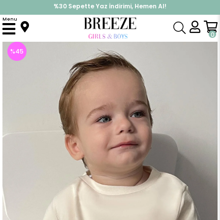
%30 Sepette Yaz İndirimi, Hemen Al!
İndirimlere ek %10 İndirimi Kap, Hemen Üye Ol!
Menu
Anasayfa
Erkek Çocuk
Üst Giyim
Uzun Kollu Tişört
Erkek Bebek Uzun Kollu Tişört Basic Ekru (1 Yaş)
0
%
45
İndirim