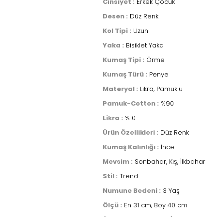
Cinsiyet :
Erkek Çocuk
Desen :
Düz Renk
Kol Tipi :
Uzun
Yaka :
Bisiklet Yaka
Kumaş Tipi :
Örme
Kumaş Türü :
Penye
Materyal :
Likra, Pamuklu
Pamuk-Cotton :
%90
Likra :
%10
Ürün Özellikleri :
Düz Renk
Kumaş Kalınlığı :
İnce
Mevsim :
Sonbahar, Kış, İlkbahar
Stil :
Trend
Numune Bedeni :
3 Yaş
Ölçü :
En 31 cm, Boy 40 cm