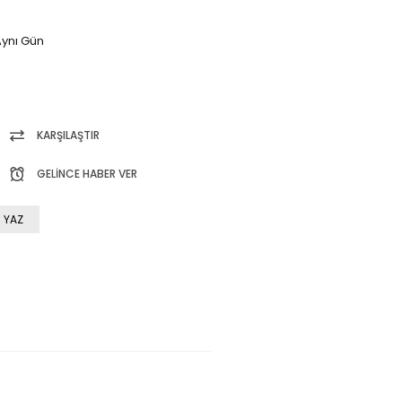
ynı Gün
KARŞILAŞTIR
GELINCE HABER VER
 YAZ