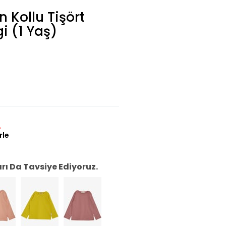
 Kollu Tişört
i (1 Yaş)
L
rle
ı Da Tavsiye Ediyoruz.