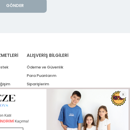
GÖNDER
ZMETLERİ
ALIŞVERİŞ BİLGİLERİ
stek
Ödeme ve Güvenlik
Para Puanlarım
eğişim
Siparişlerim
lerim
Kargo Takip
İade Taleplerim