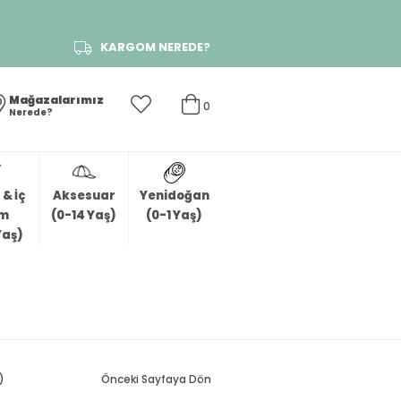
KARGOM NEREDE?
Mağazalarımız
0
Nerede?
& İç
Aksesuar
Yenidoğan
im
(0-14 Yaş)
(0-1 Yaş)
Yaş)
)
Önceki Sayfaya Dön