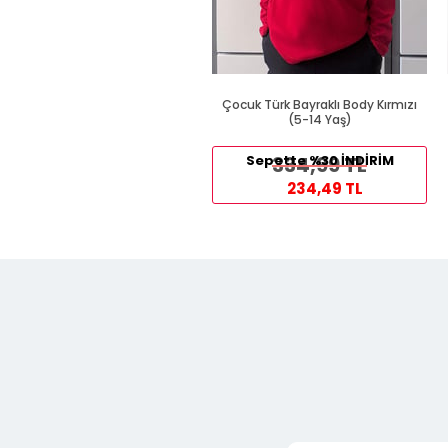
Çocuk Türk Bayraklı Body Kırmızı
(5-14 Yaş)
Sepette %30 İNDİRİM
334,99 TL
234,49 TL