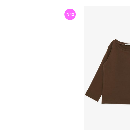
%
42
İndirim