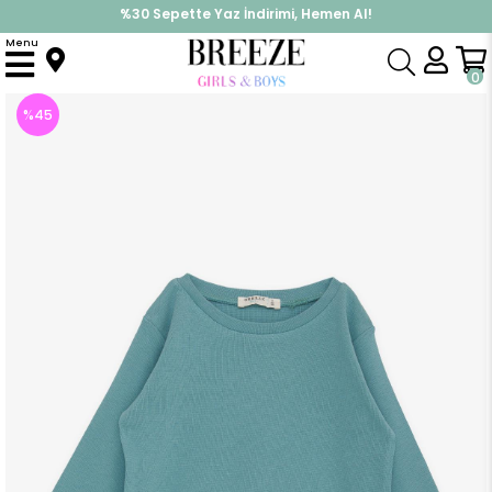
%30 Sepette Yaz İndirimi, Hemen Al!
İndirimlere ek %10 İndirimi Kap, Hemen Üye Ol!
Menu
Anasayfa
Kız Çocuk
Üst Giyim
Uzun Kollu Tişört
Erkek Bebek Uzun Kollu Tişört Basic Mint Yeşili (1 Yaş)
0
%
45
İndirim