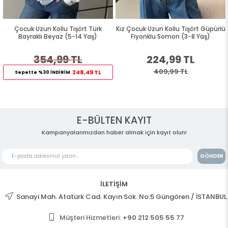
Çocuk Uzun Kollu Tişört Türk
Kız Çocuk Uzun Kollu Tişört Güpürlü
Bayraklı Beyaz (5-14 Yaş)
Fiyonklu Somon (3-8 Yaş)
354,99 TL
224,99 TL
409,99 TL
248,49 TL
Sepette %30 İNDİRİM
E-BÜLTEN KAYIT
Kampanyalarımızdan haber almak için kayıt olun!
GÖNDER
İLETİŞİM
Sanayi Mah. Atatürk Cad. Kayın Sok. No:5 Güngören / İSTANBUL
Müşteri Hizmetleri:
+90 212 505 55 77