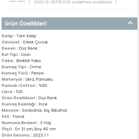
**** ****
|
2023-12-05T10:11:30 undefined undefined
|
Ürün Özellikleri
Kalıp :
Tam Kalıp
Cinsiyet :
Erkek Çocuk
Desen :
Düz Renk
Kol Tipi :
Uzun
Yaka :
Bisiklet Yaka
Kumaş Tipi :
Örme
Kumaş Türü :
Penye
Materyal :
Likra, Pamuklu
Pamuk-Cotton :
%90
Likra :
%10
Ürün Özellikleri :
Düz Renk
Kumaş Kalınlığı :
İnce
Mevsim :
Sonbahar, Kış, İlkbahar
Stil :
Trend
Numune Bedeni :
3 Yaş
Ölçü :
En 31 cm, Boy 40 cm
Ürün Sezonu :
2023 / 1