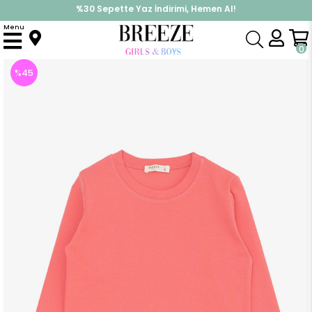
%30 Sepette Yaz İndirimi, Hemen Al!
İndirimlere ek %10 İndirimi Kap, Hemen Üye Ol!
Menu
Anasayfa
Erkek Çocuk
Üst Giyim
Uzun Kollu Tişört
Erkek Çocuk Uzun Kollu Tişört Basic Narçiçeği (4 Yaş)
0
%
45
İndirim