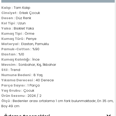
Kalıp :
Tam Kalıp
Cinsiyet :
Erkek Çocuk
Desen :
Düz Renk
Kol Tipi :
Uzun
Yaka :
Bisiklet Yaka
Kumaş Tipi :
Örme
Kumaş Türü :
Penye
Materyal :
Elastan, Pamuklu
Pamuk-Cotton :
%90
Elastan :
%10
Kumaş Kalınlığı :
İnce
Mevsim :
Sonbahar, Kış, İlkbahar
Stil :
Trend
Numune Bedeni :
8 Yaş
Yıkama Derecesi :
40 Derece
Parça Sayısı :
1 Parça
Yaş Grubu :
Çocuk
Ürün Sezonu :
2024 / 2
Ölçü :
Bedenler arası ortalama 1 cm fark bulunmaktadır, En 35 cm,
Boy 49 cm