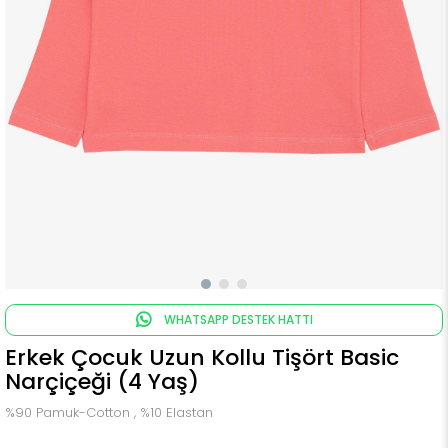
WHATSAPP DESTEK HATTI
Erkek Çocuk Uzun Kollu Tişört Basic
Narçiçeği (4 Yaş)
%90 Pamuk-Cotton , %10 Elastan