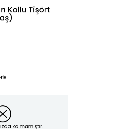
 Kollu Tişört
Yaş)
erle
ızda kalmamıştır.