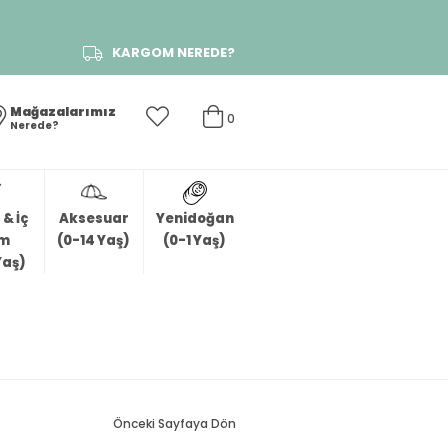
KARGOM NEREDE?
Mağazalarımız
0
Nerede?
& İç
Aksesuar
Yenidoğan
im
(0-14 Yaş)
(0-1 Yaş)
Yaş)
Önceki Sayfaya Dön