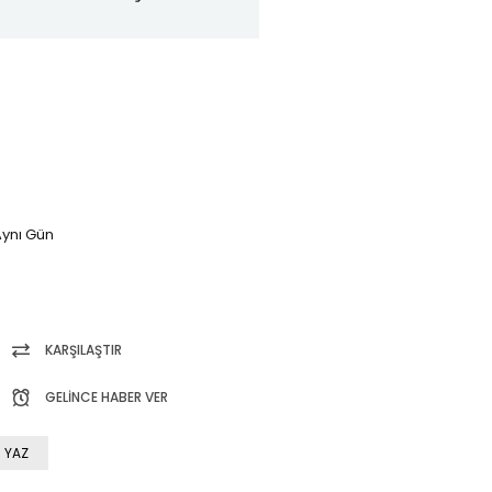
ynı Gün
KARŞILAŞTIR
GELINCE HABER VER
 YAZ