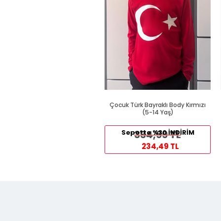
Çocuk Türk Bayraklı Body Kırmızı
(5-14 Yaş)
Sepette %30 İNDİRİM
334,99 TL
234,49 TL