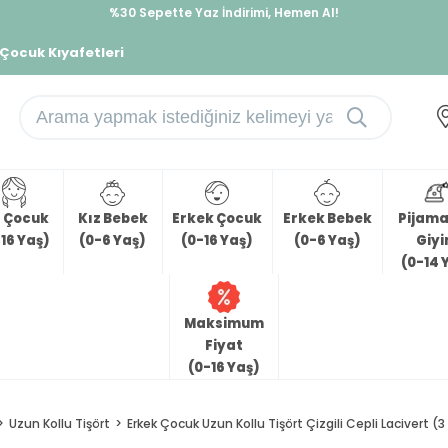
%30 Sepette Yaz İndirimi, Hemen Al!
İndirimlere ek %10 İndirimi Kap, Hemen Üye Ol!
 Çocuk Kıyafetleri
z Çocuk
Kız Bebek
Erkek Çocuk
Erkek Bebek
Pijama 
16 Yaş)
(0-6 Yaş)
(0-16 Yaş)
(0-6 Yaş)
Giy
(0-14 
Maksimum
Fiyat
(0-16 Yaş)
Uzun Kollu Tişört
Erkek Çocuk Uzun Kollu Tişört Çizgili Cepli Lacivert (3