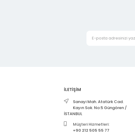
İLETİŞİM
Sanayi Mah. Atatürk Cad.
Kayın Sok. No:5 Güngören /
İSTANBUL
Müşteri Hizmetleri:
+90 212 505 55 77