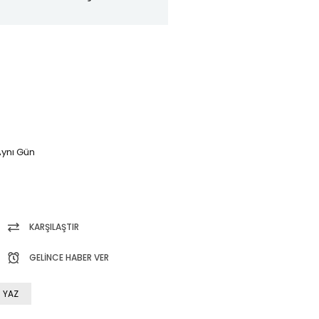
ynı Gün
KARŞILAŞTIR
GELINCE HABER VER
 YAZ