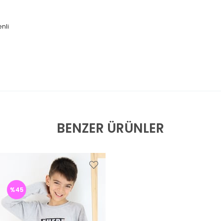
nli
BENZER ÜRÜNLER
%45