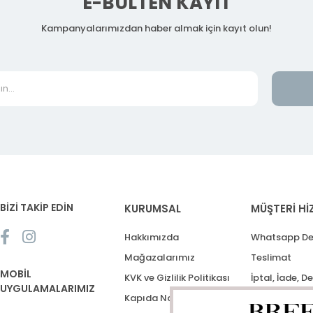
E-BÜLTEN KAYIT
Kampanyalarımızdan haber almak için kayıt olun!
BİZİ TAKİP EDİN
KURUMSAL
MÜŞTERİ Hİ
Hakkımızda
Whatsapp De
Mağazalarımız
Teslimat
MOBİL
KVK ve Gizlilik Politikası
İptal, İade, D
UYGULAMALARIMIZ
Kapıda Nakit Ödeme
Destek Talep