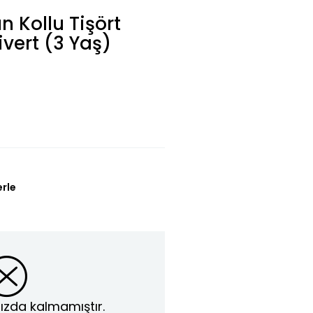
 Kollu Tişört
ivert (3 Yaş)
L
erle
ızda kalmamıştır.