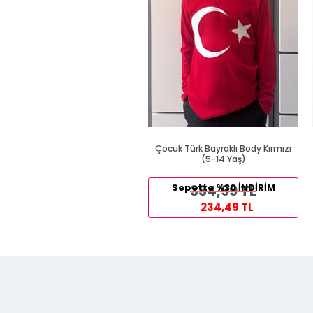
Çocuk Türk Bayraklı Body Kırmızı
(5-14 Yaş)
Sepette %30 İNDİRİM
334,99 TL
234,49 TL