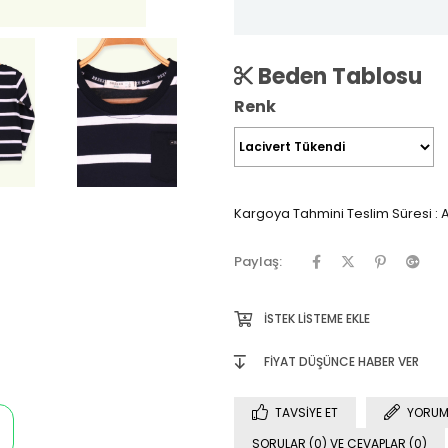
Beden Tablosu
Renk
Kargoya Tahmini Teslim Süresi
:
A
Paylaş:
İSTEK LISTEME EKLE
FIYAT DÜŞÜNCE HABER VER
TAVSIYE ET
YORUM
SORULAR (0) VE CEVAPLAR (0)