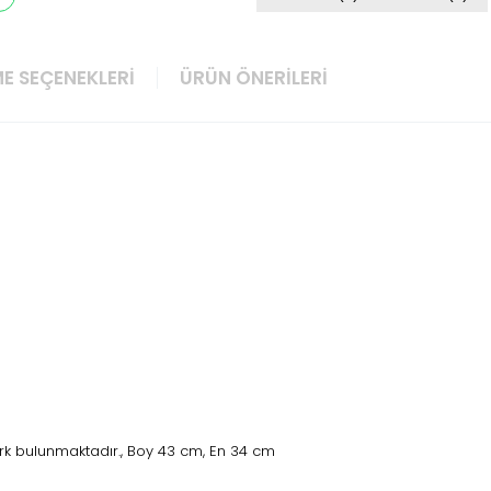
E SEÇENEKLERI
ÜRÜN ÖNERILERI
rk bulunmaktadır., Boy 43 cm, En 34 cm