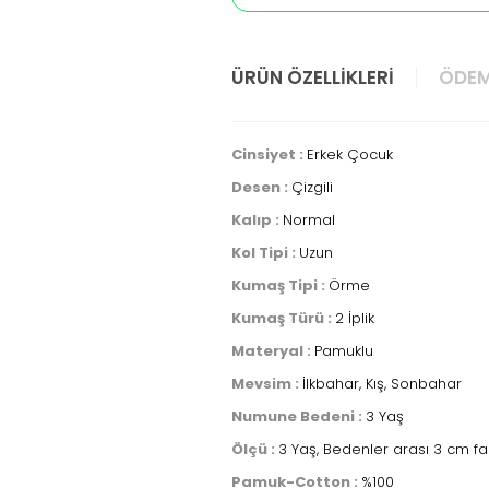
ÜRÜN ÖZELLIKLERI
ÖDEM
Cinsiyet :
Erkek Çocuk
Desen :
Çizgili
Kalıp :
Normal
Kol Tipi :
Uzun
Kumaş Tipi :
Örme
Kumaş Türü :
2 İplik
Materyal :
Pamuklu
Mevsim :
İlkbahar, Kış, Sonbahar
Numune Bedeni :
3 Yaş
Ölçü :
3 Yaş, Bedenler arası 3 cm fa
Pamuk-Cotton :
%100