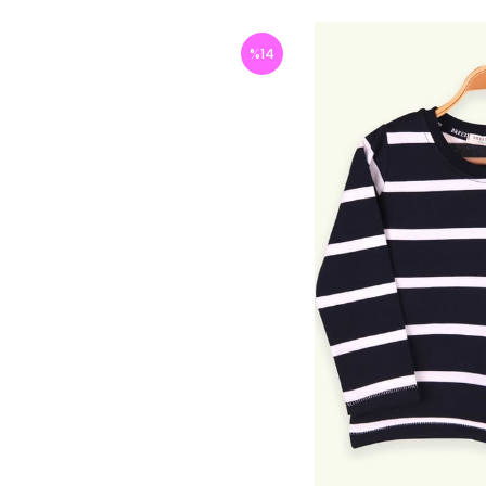
%
14
İndirim