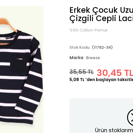
Erkek Çocuk Uzun
Çizgili Cepli Lac
%100 Cotton-Pamuk
(11762-34)
Marka
:
Breeze
30,45 T
35,55 TL
5,08 TL
'den başlayan taksitl
Ürün stoklarım