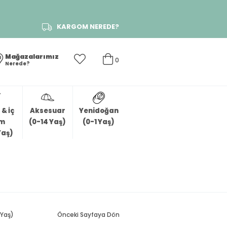
KARGOM NEREDE?
Mağazalarımız
0
Nerede?
& İç
Aksesuar
Yenidoğan
im
(0-14 Yaş)
(0-1 Yaş)
Yaş)
 Yaş)
Önceki Sayfaya Dön