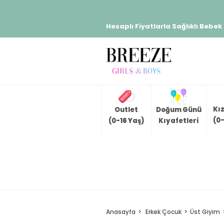
Hesaplı Fiyatlarla Sağlıklı Bebek
Kı
Outlet
Doğum Günü
(0-
(0-16 Yaş)
Kıyafetleri
Anasayfa
Erkek Çocuk
Üst Giyim