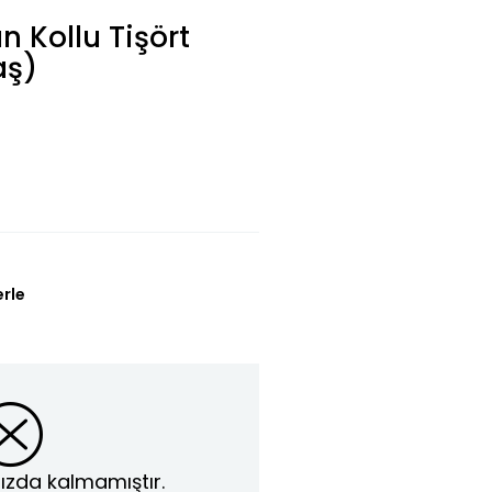
 Kollu Tişört
aş)
erle
ızda kalmamıştır.