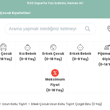
%30 Sepette Yaz İndirimi, Hemen Al!
İndirimlere ek %10 İndirimi Kap, Hemen Üye Ol!
 Çocuk Kıyafetleri
z Çocuk
Kız Bebek
Erkek Çocuk
Erkek Bebek
Pijama 
16 Yaş)
(0-6 Yaş)
(0-16 Yaş)
(0-6 Yaş)
Giy
(0-14 
Maksimum
Fiyat
(0-16 Yaş)
Uzun Kollu Tişört
Erkek Çocuk Uzun Kollu Tişört Çizgili Ekru (3 Yaş)