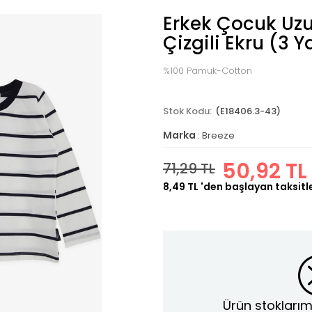
Erkek Çocuk Uzun
Çizgili Ekru (3 Y
%100 Pamuk-Cotton
(E18406.3-43)
Marka
:
Breeze
50,92 TL
71,29 TL
8,49 TL
'den başlayan taksitl
Ürün stoklarım