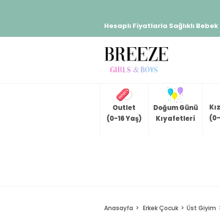
Hesaplı Fiyatlarla Sağlıklı Bebek
Kı
Outlet
Doğum Günü
(0-
(0-16 Yaş)
Kıyafetleri
Anasayfa
Erkek Çocuk
Üst Giyim