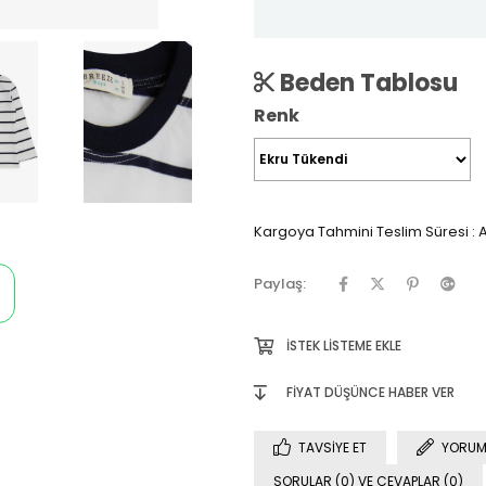
Beden Tablosu
Renk
Kargoya Tahmini Teslim Süresi
:
A
Paylaş:
İSTEK LISTEME EKLE
FIYAT DÜŞÜNCE HABER VER
TAVSIYE ET
YORUM
SORULAR (0) VE CEVAPLAR (0)