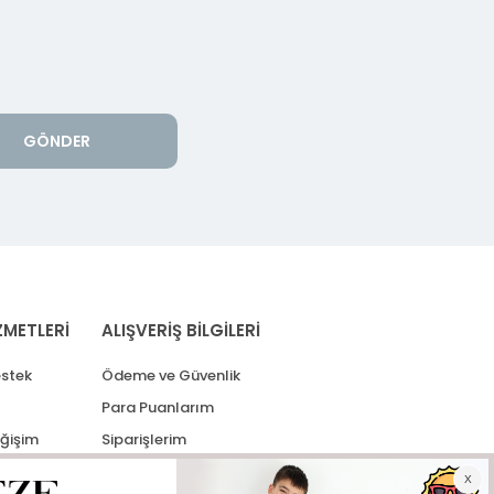
GÖNDER
ZMETLERİ
ALIŞVERİŞ BİLGİLERİ
stek
Ödeme ve Güvenlik
Para Puanlarım
eğişim
Siparişlerim
lerim
Kargo Takip