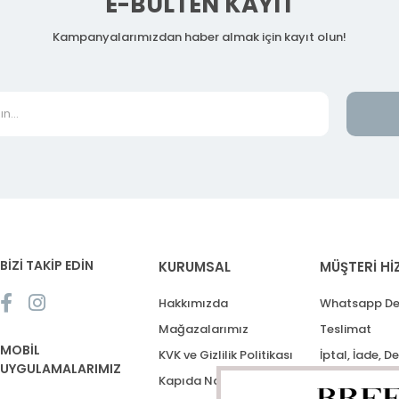
E-BÜLTEN KAYIT
Kampanyalarımızdan haber almak için kayıt olun!
BİZİ TAKİP EDİN
KURUMSAL
MÜŞTERİ Hİ
Hakkımızda
Whatsapp De
Mağazalarımız
Teslimat
MOBİL
KVK ve Gizlilik Politikası
İptal, İade, D
UYGULAMALARIMIZ
Kapıda Nakit Ödeme
Destek Talep