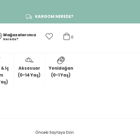
KARGOM NEREDE?
Mağazalarımız
0
Nerede?
& İç
Aksesuar
Yenidoğan
im
(0-14 Yaş)
(0-1 Yaş)
Yaş)
Önceki Sayfaya Dön