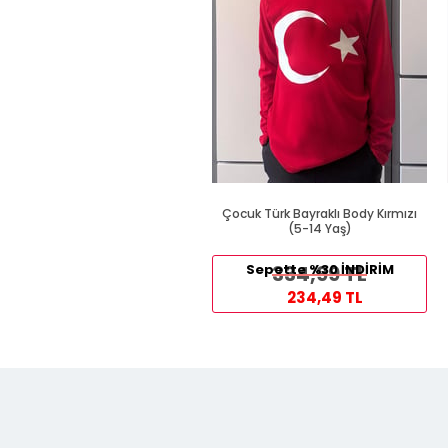
Çocuk Türk Bayraklı Body Kırmızı
(5-14 Yaş)
Sepette %30 İNDİRİM
334,99 TL
234,49 TL