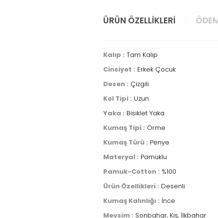
ÜRÜN ÖZELLIKLERI
ÖDEM
Kalıp :
Tam Kalıp
Cinsiyet :
Erkek Çocuk
Desen :
Çizgili
Kol Tipi :
Uzun
Yaka :
Bisiklet Yaka
Kumaş Tipi :
Örme
Kumaş Türü :
Penye
Materyal :
Pamuklu
Pamuk-Cotton :
%100
Ürün Özellikleri :
Desenli
Kumaş Kalınlığı :
İnce
Mevsim :
Sonbahar, Kış, İlkbahar