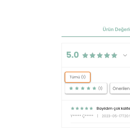
Ürün Değerl
5.0
Tümü (1)
(1)
Bayıldım çok kalite
Y***** Ç*****
|
2023-05-17T20: