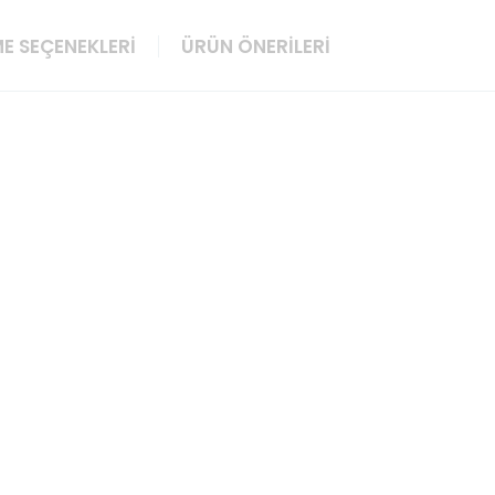
E SEÇENEKLERI
ÜRÜN ÖNERILERI