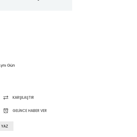
ynı Gün
KARŞILAŞTIR
GELINCE HABER VER
 YAZ