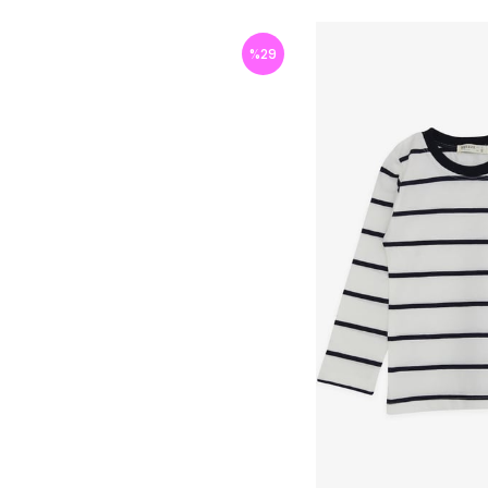
%
29
İndirim