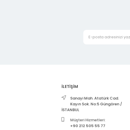
İLETİŞİM
Sanayi Mah. Atatürk Cad.
Kayın Sok. No:5 Güngören /
İSTANBUL
Müşteri Hizmetleri:
+90 212 505 55 77