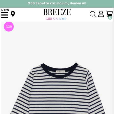
%30 Sepette Yaz İndirimi, Hemen Al!
İndirimlere ek %10 İndirimi Kap, Hemen Üye Ol!
Menu
Anasayfa
Erkek Çocuk
Üst Giyim
Uzun Kollu Tişört
Erkek Çocuk Uzun Kollu Tişört Çizgili Lacivert (3 Yaş)
0
%
39
İndirim