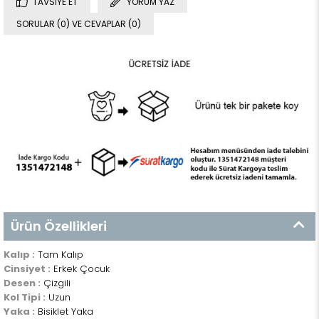
TAVSIYE ET
YORUM YAZ
SORULAR (0) VE CEVAPLAR (0)
Ürün Özellikleri
Kalıp :
Tam Kalıp
Cinsiyet :
Erkek Çocuk
Desen :
Çizgili
Kol Tipi :
Uzun
Yaka :
Bisiklet Yaka