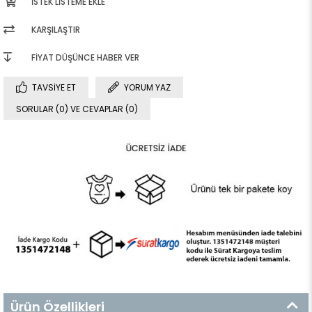
İSTEK LISTEME EKLE
KARŞILAŞTIR
FIYAT DÜŞÜNCE HABER VER
TAVSIYE ET
YORUM YAZ
SORULAR (0) VE CEVAPLAR (0)
Ürün Özellikleri