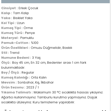
Cinsiyet :
Erkek Çocuk
Kalıp :
Tam Kalıp
Yaka :
Bisiklet Yaka
Kol Tipi :
Uzun
Kumaş Tipi :
Örme
Kumaş Türü :
Penye
Materyal :
Pamuklu
Pamuk-Cotton :
%100
Ürün Özellikleri :
Omuzu Düğmelidir, Baskılı
Stil :
Trend
Numune Bedeni :
3 Yaş
Ölçü :
Boy 45 cm, En 32 cm, Bedenler arası 1 cm fark
bulunmaktadır.
Boy / Ölçü :
Regular
Kumaş Kalınlığı :
Orta Kalın
Mevsim :
Sonbahar, Kış, İlkbahar
Ürün Sezonu :
2023 / 1
Yıkama Talimatı :
Maksimum 30 °C sıcaklıkta hassas yıkayınız.
Ağartıcı kullanmayınız. Tamburlu kurutma yapmayınız. Düşük
sıcaklıkta ütüleyiniz. Kuru temizleme yapılabilir.