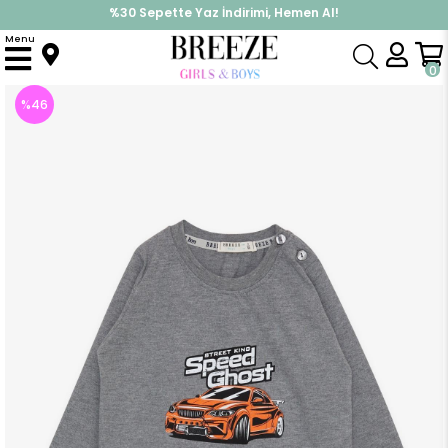
%30 Sepette Yaz İndirimi, Hemen Al!
İndirimlere ek %10 İndirimi Kap, Hemen Üye Ol!
Menu
Anasayfa
Erkek Çocuk
Üst Giyim
Uzun Kollu Tişört
Erkek Bebek Uzun Kollu Tişört Hayalet Araba Baskılı Koyu Gri Melanj (1.5 Yaş)
0
%
46
İndirim