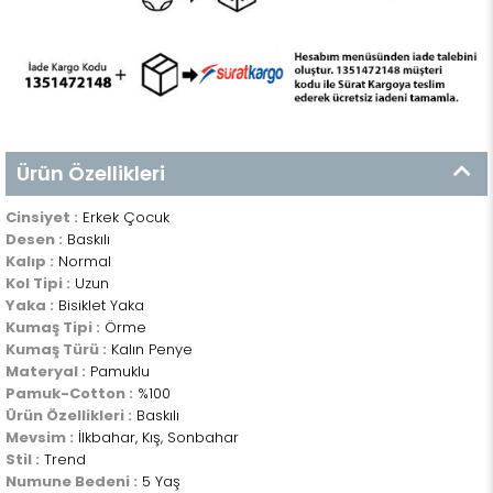
Ürün Özellikleri
Cinsiyet :
Erkek Çocuk
Desen :
Baskılı
Kalıp :
Normal
Kol Tipi :
Uzun
Yaka :
Bisiklet Yaka
Kumaş Tipi :
Örme
Kumaş Türü :
Kalın Penye
Materyal :
Pamuklu
Pamuk-Cotton :
%100
Ürün Özellikleri :
Baskılı
Mevsim :
İlkbahar, Kış, Sonbahar
Stil :
Trend
Numune Bedeni :
5 Yaş