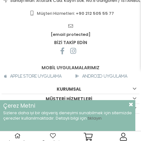
Sanayi Mah. Atatürk Cad. Kayın Sok. No:5 Güngören / İSTANBUL
Müşteri Hizmetleri:
+90 212 505 55 77
[email protected]
BİZİ TAKİP EDİN
MOBİL UYGULAMALARIMIZ
Apple Store Uygulama
Android Uygulama
KURUMSAL
MÜŞTERİ HİZMETLERİ
Çerez Metni
ALIŞVERİŞ BİLGİLERİ
Sizlere daha iyi bir alışveriş deneyimi sunabilmek için sitemizde
©
breeze.com.tr - Tüm hakları saklıdır.
çerezler kullanılmaktadır. Detaylı bilgi için
tıklayın