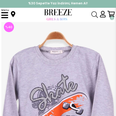
%30 Sepette Yaz İndirimi, Hemen Al!
İndirimlere ek %10 İndirimi Kap, Hemen Üye Ol!
Menu
Anasayfa
Erkek Çocuk
Üst Giyim
Uzun Kollu Tişört
Erkek Çocuk Uzun Kollu Tişört Kaykay Baskılı Gri Melanj (5 Yaş)
0
%
40
İndirim