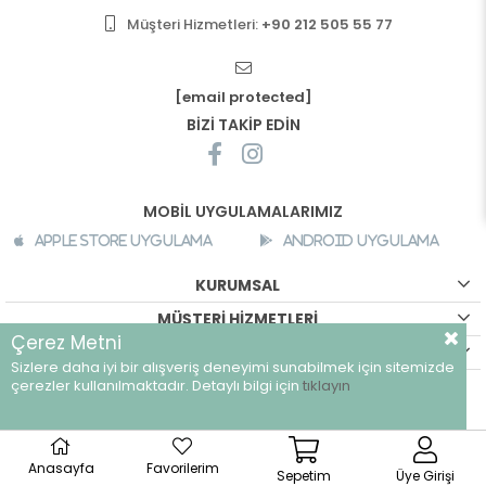
Müşteri Hizmetleri:
+90 212 505 55 77
[email protected]
BİZİ TAKİP EDİN
MOBİL UYGULAMALARIMIZ
Apple Store Uygulama
Android Uygulama
KURUMSAL
MÜŞTERİ HİZMETLERİ
Çerez Metni
ALIŞVERİŞ BİLGİLERİ
Sizlere daha iyi bir alışveriş deneyimi sunabilmek için sitemizde
©
breeze.com.tr - Tüm hakları saklıdır.
çerezler kullanılmaktadır. Detaylı bilgi için
tıklayın
Anasayfa
Favorilerim
Sepetim
Üye Girişi