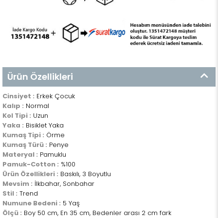
Ürün Özellikleri
Cinsiyet :
Erkek Çocuk
Kalıp :
Normal
Kol Tipi :
Uzun
Yaka :
Bisiklet Yaka
Kumaş Tipi :
Örme
Kumaş Türü :
Penye
Materyal :
Pamuklu
Pamuk-Cotton :
%100
Ürün Özellikleri :
Baskılı, 3 Boyutlu
Mevsim :
İlkbahar, Sonbahar
Stil :
Trend
Numune Bedeni :
5 Yaş
Ölçü :
Boy 50 cm, En 35 cm, Bedenler arası 2 cm fark