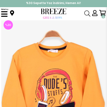
%30 Sepette Yaz İndirimi, Hemen Al!
İndirimlere ek %10 İndirimi Kap, Hemen Üye Ol!
Menu
Anasayfa
Erkek Çocuk
Üst Giyim
Uzun Kollu Tişört
Erkek Çocuk Uzun Kollu Tisört Kulaklik Baskili Hardal Sari (5 Yaş)
0
%
30
İndirim