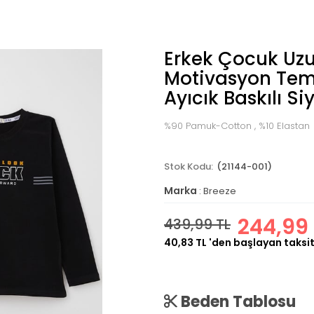
Erkek Çocuk Uzun
Motivasyon Tema
Ayıcık Baskılı S
%90 Pamuk-Cotton , %10 Elastan
(21144-001)
Marka
:
Breeze
244,99 
439,99 TL
40,83 TL
'den başlayan taksit
Beden Tablosu