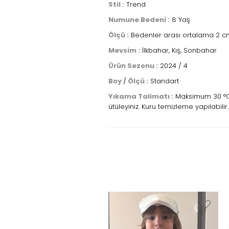
Stil :
Trend
Numune Bedeni :
8 Yaş
Ölçü :
Bedenler arası ortalama 2 cm
Mevsim :
İlkbahar, Kış, Sonbahar
Ürün Sezonu :
2024 / 4
Boy / Ölçü :
Standart
Yıkama Talimatı :
Maksimum 30 °C s
ütüleyiniz. Kuru temizleme yapılabilir.