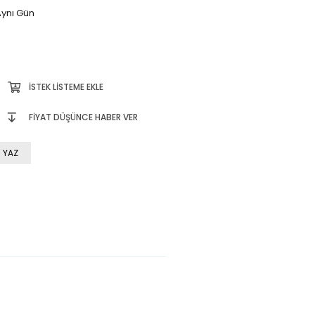
ynı Gün
İSTEK LISTEME EKLE
FIYAT DÜŞÜNCE HABER VER
 YAZ