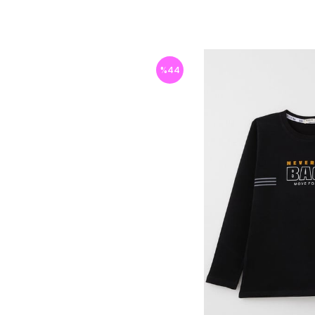
%
44
İndirim