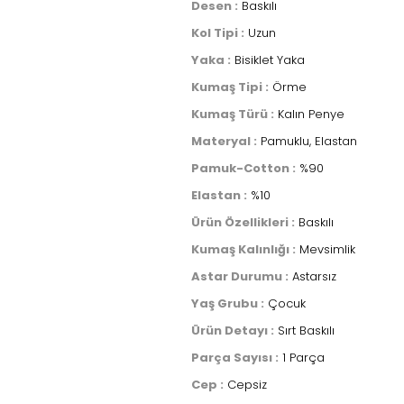
Desen :
Baskılı
Kol Tipi :
Uzun
Yaka :
Bisiklet Yaka
Kumaş Tipi :
Örme
Kumaş Türü :
Kalın Penye
Materyal :
Pamuklu, Elastan
Pamuk-Cotton :
%90
Elastan :
%10
Ürün Özellikleri :
Baskılı
Kumaş Kalınlığı :
Mevsimlik
Astar Durumu :
Astarsız
Yaş Grubu :
Çocuk
Ürün Detayı :
Sırt Baskılı
Parça Sayısı :
1 Parça
Cep :
Cepsiz