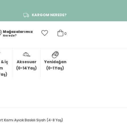
KARGOM NEREDE?
Mağazalarımız
0
Nerede?
& İç
Aksesuar
Yenidoğan
im
(0-14 Yaş)
(0-1 Yaş)
Yaş)
t Kısmı Ayıcık Baskılı Siyah (4-8 Yaş)