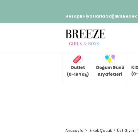
Hesaplı Fiyatlarla Sağlıklı Bebek
Kı
Outlet
Doğum Günü
(0-
(0-16 Yaş)
Kıyafetleri
Anasayfa
Erkek Çocuk
Üst Giyim