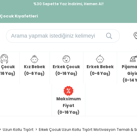
%30 Sepette Yaz İndirimi, Hemen Al!
İndirimlere ek %10 İndirimi Kap, Hemen Üye Ol!
 Çocuk Kıyafetleri
z Çocuk
Kız Bebek
Erkek Çocuk
Erkek Bebek
Pijama 
16 Yaş)
(0-6 Yaş)
(0-16 Yaş)
(0-6 Yaş)
Giy
(0-14 
Maksimum
Fiyat
(0-16 Yaş)
Uzun Kollu Tişört
Erkek Çocuk Uzun Kollu Tişört Motivasyon Temalı & Sır