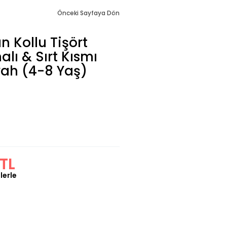
Önceki Sayfaya Dön
 Kollu Tişört
lı & Sırt Kısmı
iyah (4-8 Yaş)
TL
lerle