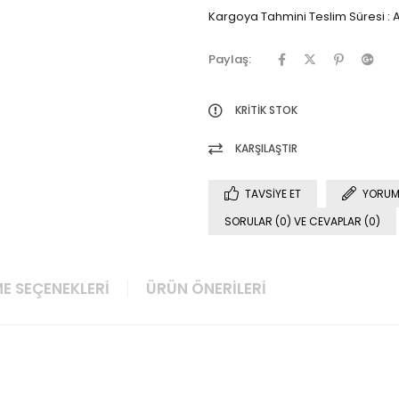
Kargoya Tahmini Teslim Süresi
:
A
Paylaş:
KRITIK STOK
KARŞILAŞTIR
TAVSIYE ET
YORUM
SORULAR (0) VE CEVAPLAR (0)
E SEÇENEKLERI
ÜRÜN ÖNERILERI