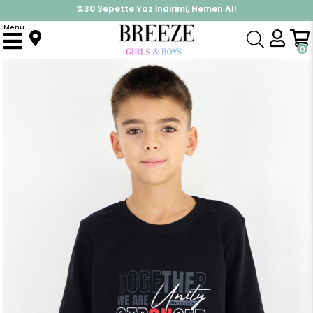
%30 Sepette Yaz İndirimi, Hemen Al!
İndirimlere ek %10 İndirimi Kap, Hemen Üye Ol!
Menu
Anasayfa
Erkek Çocuk
Üst Giyim
Uzun Kollu Tişört
Erkek Çocuk Uzun Kollu Tişört Motivasyon Temalı Yazı Baskılı Siyah (6-12 Yaş)
0