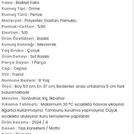
Yaka :
Bisiklet Yaka
Kumaş Tipi :
Örme
Kumaş Türü :
Penye
Materyal :
Polyester, Elastan, Pamuklu
Pamuk-Cotton :
%90
Elastan :
%10
Ürün Özellikleri :
Baskılı
Kumaş Kalınlığı :
Mevsimlik
Yaş Grubu :
Çocuk
Ürün Detayı :
Sırt Baskılı
Parça Sayısı :
1 Parça
Cep :
Cepsiz
Stil :
Trend
Numune Bedeni :
8 Yaş
Ölçü :
Boy 53 cm, En 37 cm, Bedenler arası ortalama 5 cm fark
bulunmaktadır
Mevsim :
Sonbahar, Kış, İlkbahar
Yıkama Talimatı :
Maksimum 30 °C sıcaklıkta hassas yıkayınız.
Ağartıcı kullanmayınız. Tamburlu kurutma yapmayınız. Düşük
sıcaklıkta ütüleyiniz. Kuru temizleme yapılabilir.
Ürün Sezonu :
2024 / 4
Desen :
Yazı Karekterli / Motto