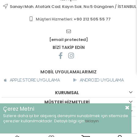
Sanayi Mah. Atatürk Cad. Kayın Sok. No:5 Güngören / İSTANBUL
Müşteri Hizmetleri:
+90 212 505 55 77
[email protected]
BİZİ TAKİP EDİN
MOBİL UYGULAMALARIMIZ
Apple Store Uygulama
Android Uygulama
KURUMSAL
MÜŞTERİ HİZMETLERİ
Çerez Metni
ALIŞVERİŞ BİLGİLERİ
Sizlere daha iyi bir alışveriş deneyimi sunabilmek için sitemizde
©
breeze.com.tr - Tüm hakları saklıdır.
çerezler kullanılmaktadır. Detaylı bilgi için
tıklayın