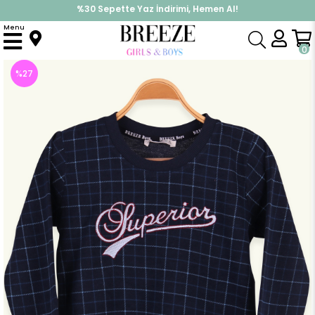
%30 Sepette Yaz İndirimi, Hemen Al!
İndirimlere ek %10 İndirimi Kap, Hemen Üye Ol!
Menu
Anasayfa
Erkek Çocuk
Üst Giyim
Uzun Kollu Tişört
Erkek Çocuk Uzun Kollu Tişört Nakışlı Koyu Mavi (9 Yaş)
0
%
27
İndirim