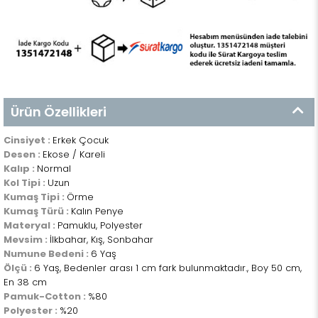
Ürün Özellikleri
Cinsiyet :
Erkek Çocuk
Desen :
Ekose / Kareli
Kalıp :
Normal
Kol Tipi :
Uzun
Kumaş Tipi :
Örme
Kumaş Türü :
Kalın Penye
Materyal :
Pamuklu, Polyester
Mevsim :
İlkbahar, Kış, Sonbahar
Numune Bedeni :
6 Yaş
Ölçü :
6 Yaş, Bedenler arası 1 cm fark bulunmaktadır., Boy 50 cm,
En 38 cm
Pamuk-Cotton :
%80
Polyester :
%20