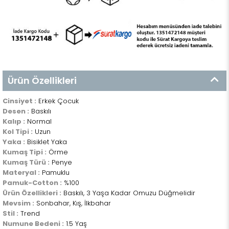
Ürün Özellikleri
Cinsiyet :
Erkek Çocuk
Desen :
Baskılı
Kalıp :
Normal
Kol Tipi :
Uzun
Yaka :
Bisiklet Yaka
Kumaş Tipi :
Örme
Kumaş Türü :
Penye
Materyal :
Pamuklu
Pamuk-Cotton :
%100
Ürün Özellikleri :
Baskılı, 3 Yaşa Kadar Omuzu Düğmelidir
Mevsim :
Sonbahar, Kış, İlkbahar
Stil :
Trend
Numune Bedeni :
1.5 Yaş