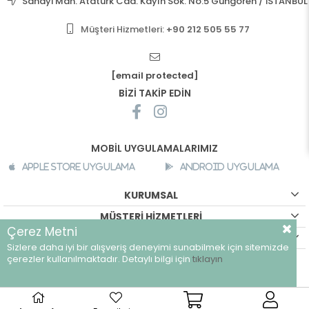
Sanayi Mah. Atatürk Cad. Kayın Sok. No:5 Güngören / İSTANBUL
Müşteri Hizmetleri:
+90 212 505 55 77
[email protected]
BİZİ TAKİP EDİN
MOBİL UYGULAMALARIMIZ
Apple Store Uygulama
Android Uygulama
KURUMSAL
MÜŞTERİ HİZMETLERİ
Çerez Metni
ALIŞVERİŞ BİLGİLERİ
Sizlere daha iyi bir alışveriş deneyimi sunabilmek için sitemizde
©
breeze.com.tr - Tüm hakları saklıdır.
çerezler kullanılmaktadır. Detaylı bilgi için
tıklayın