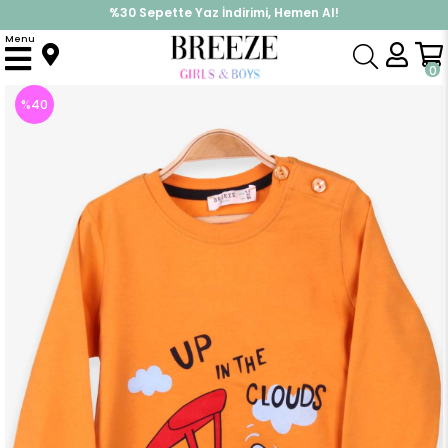
%30 Sepette Yaz İndirimi, Hemen Al!
İndirimlere ek %10 İndirimi Kap, Hemen Üye Ol!
Menu
Anasayfa
Erkek Çocuk
Üst Giyim
Uzun Kollu Tişört
Erkek Bebek Uzun Kollu Tişört Uçak Baskılı Hardal Sarı (1.5 Yaş)
0
%
40
İndirim