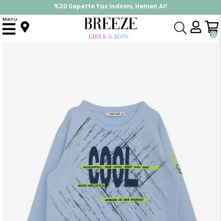
%30 Sepette Yaz İndirimi, Hemen Al!
İndirimlere ek %10 İndirimi Kap, Hemen Üye Ol!
Menu
Anasayfa
Erkek Çocuk
Üst Giyim
Uzun Kollu Tişört
Erkek Çocuk Uzun Kollu Tişört Yazı Baskılı Desenli Açık Mavi (10 Yaş)
0