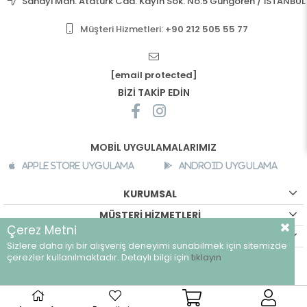
Sanayi Mah. Atatürk Cad. Kayın Sok. No:5 Güngören / İSTANBUL
Müşteri Hizmetleri:
+90 212 505 55 77
[email protected]
BİZİ TAKİP EDİN
MOBİL UYGULAMALARIMIZ
Apple Store Uygulama
Android Uygulama
KURUMSAL
MÜŞTERİ HİZMETLERİ
Çerez Metni
ALIŞVERİŞ BİLGİLERİ
Sizlere daha iyi bir alışveriş deneyimi sunabilmek için sitemizde
©
breeze.com.tr - Tüm hakları saklıdır.
çerezler kullanılmaktadır. Detaylı bilgi için
tıklayın