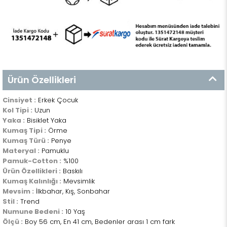
Ürün Özellikleri
Cinsiyet :
Erkek Çocuk
Kol Tipi :
Uzun
Yaka :
Bisiklet Yaka
Kumaş Tipi :
Örme
Kumaş Türü :
Penye
Materyal :
Pamuklu
Pamuk-Cotton :
%100
Ürün Özellikleri :
Baskılı
Kumaş Kalınlığı :
Mevsimlik
Mevsim :
İlkbahar, Kış, Sonbahar
Stil :
Trend
Numune Bedeni :
10 Yaş
Ölçü :
Boy 56 cm, En 41 cm, Bedenler arası 1 cm fark