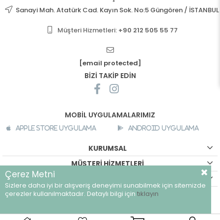
Sanayi Mah. Atatürk Cad. Kayın Sok. No:5 Güngören / İSTANBUL
Müşteri Hizmetleri:
+90 212 505 55 77
[email protected]
BİZİ TAKİP EDİN
MOBİL UYGULAMALARIMIZ
Apple Store Uygulama
Android Uygulama
KURUMSAL
MÜŞTERİ HİZMETLERİ
Çerez Metni
ALIŞVERİŞ BİLGİLERİ
Sizlere daha iyi bir alışveriş deneyimi sunabilmek için sitemizde
©
breeze.com.tr - Tüm hakları saklıdır.
çerezler kullanılmaktadır. Detaylı bilgi için
tıklayın