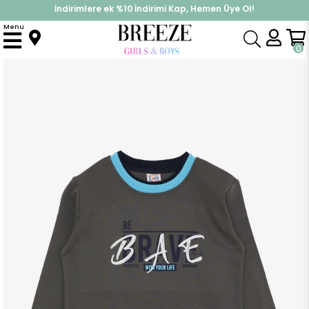
İndirimlere ek %10 İndirimi Kap, Hemen Üye Ol!
%30 Sepette Yaz İndirimi, Hemen Al!
Menu
Anasayfa
Erkek Çocuk
Üst Giyim
Uzun Kollu Tişört
Erkek Çocuk Uzun Kollu Tişört Yazı Baskılı Füme (5-9 Yaş)
0