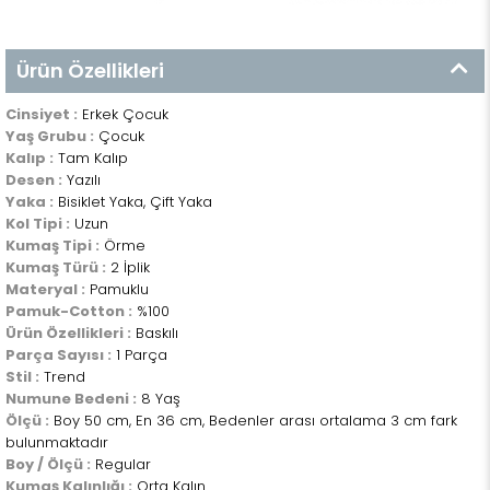
Ürün Özellikleri
Cinsiyet :
Erkek Çocuk
Yaş Grubu :
Çocuk
Kalıp :
Tam Kalıp
Desen :
Yazılı
Yaka :
Bisiklet Yaka, Çift Yaka
Kol Tipi :
Uzun
Kumaş Tipi :
Örme
Kumaş Türü :
2 İplik
Materyal :
Pamuklu
Pamuk-Cotton :
%100
Ürün Özellikleri :
Baskılı
Parça Sayısı :
1 Parça
Stil :
Trend
Numune Bedeni :
8 Yaş
Ölçü :
Boy 50 cm, En 36 cm, Bedenler arası ortalama 3 cm fark
bulunmaktadır
Boy / Ölçü :
Regular
Kumaş Kalınlığı :
Orta Kalın