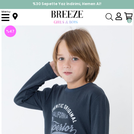
%30 Sepette Yaz İndirimi, Hemen Al!
İndirimlere ek %10 İndirimi Kap, Hemen Üye Ol!
Menu
Anasayfa
Erkek Çocuk
Üst Giyim
Uzun Kollu Tişört
Erkek Çocuk Uzun Kollu Tişört Yazı Baskılı Füme (9 Yaş)
0
%
47
İndirim