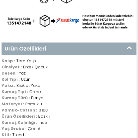
Ürün Özellikleri
Kalıp :
Tam Kalıp
Cinsiyet :
Erkek Çocuk
Desen :
Yazılı
Kol Tipi :
Uzun
Yaka :
Bisiklet Yaka
Kumaş Tipi :
Örme
Kumaş Türü :
Penye
Materyal :
Pamuklu
Pamuk-Cotton :
%100
Ürün Özellikleri :
Baskılı
Kumaş Kalınlığı :
İnce
Yaş Grubu :
Çocuk
Stil :
Trend