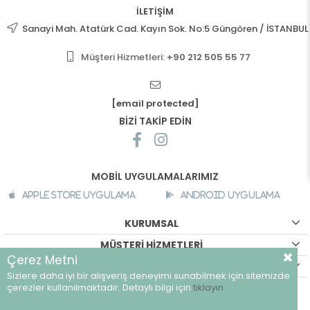
İLETİŞİM
Sanayi Mah. Atatürk Cad. Kayın Sok. No:5 Güngören / İSTANBUL
Müşteri Hizmetleri:
+90 212 505 55 77
[email protected]
BİZİ TAKİP EDİN
MOBİL UYGULAMALARIMIZ
Apple Store Uygulama
Android Uygulama
KURUMSAL
MÜŞTERİ HİZMETLERİ
Çerez Metni
ALIŞVERİŞ BİLGİLERİ
Sizlere daha iyi bir alışveriş deneyimi sunabilmek için sitemizde
©
breeze.com.tr - Tüm hakları saklıdır.
çerezler kullanılmaktadır. Detaylı bilgi için
tıklayın