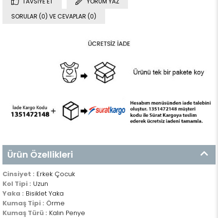
TAVSIYE ET
YORUM YAZ
SORULAR (0) VE CEVAPLAR (0)
Ürün Özellikleri
Cinsiyet :
Erkek Çocuk
Kol Tipi :
Uzun
Yaka :
Bisiklet Yaka
Kumaş Tipi :
Örme
Kumaş Türü :
Kalın Penye