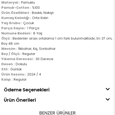
Materyal :
Pamuklu
Pamuk-Cotton :
%100
Ürün Özellikleri :
Baskılı, Nakışlı
Kumaş Kalınlığı :
Orta Kalın
Yaş Grubu :
Çocuk
Parça Sayısı :
1 Parça
Numune Bedeni :
8 Yaş
Ölçü :
Bedenler arası ortalama 1 cm fark bulunmaktadır, En 37 cm,
Boy 48 cm
Mevsim :
İlkbahar, Kış, Sonbahar
Boy / Ölçü :
Regular
Yıkama Derecesi :
30 Derece
Desen :
Dokulu
Stil :
Günlük
Ürün Sezonu :
2024 / 4
Kalıp :
Regular
Ödeme Seçenekleri
Ürün Önerileri
BENZER ÜRÜNLER