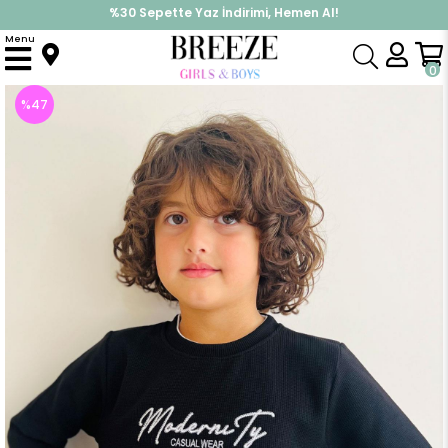
%30 Sepette Yaz İndirimi, Hemen Al!
İndirimlere ek %10 İndirimi Kap, Hemen Üye Ol!
Menu
Anasayfa
Erkek Çocuk
Üst Giyim
Uzun Kollu Tişört
Erkek Çocuk Uzun Kollu Tişört Yazı Nakışlı Siyah (9 Yaş)
0
%
47
İndirim