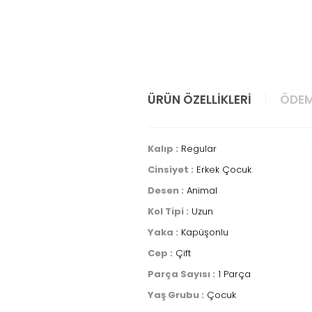
ÜRÜN ÖZELLIKLERI
ÖDEM
Kalıp :
Regular
Cinsiyet :
Erkek Çocuk
Desen :
Animal
Kol Tipi :
Uzun
Yaka :
Kapüşonlu
Cep :
Çift
Parça Sayısı :
1 Parça
Yaş Grubu :
Çocuk