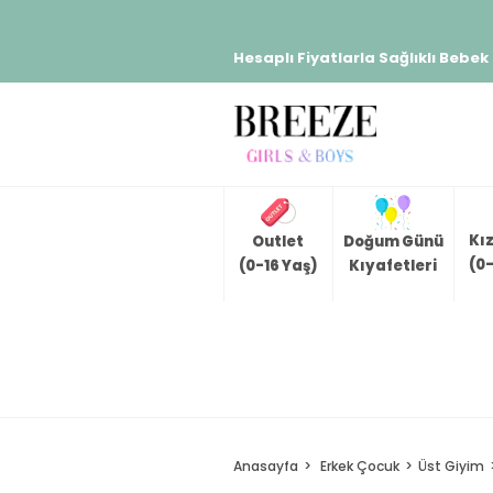
Hesaplı Fiyatlarla Sağlıklı Bebek
Kı
Outlet
Doğum Günü
(0-
(0-16 Yaş)
Kıyafetleri
Anasayfa
Erkek Çocuk
Üst Giyim