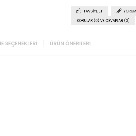
TAVSIYE ET
YORUM
SORULAR (0) VE CEVAPLAR (0)
E SEÇENEKLERI
ÜRÜN ÖNERILERI