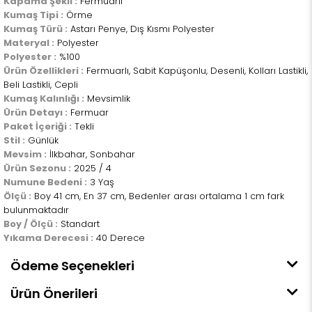
Kapama Şekli :
Fermuarlı
Kumaş Tipi :
Örme
Kumaş Türü :
Astarı Penye, Dış Kısmı Polyester
Materyal :
Polyester
Polyester :
%100
Ürün Özellikleri :
Fermuarlı, Sabit Kapüşonlu, Desenli, Kolları Lastikli,
Beli Lastikli, Cepli
Kumaş Kalınlığı :
Mevsimlik
Ürün Detayı :
Fermuar
Paket İçeriği :
Tekli
Stil :
Günlük
Mevsim :
İlkbahar, Sonbahar
Ürün Sezonu :
2025 / 4
Numune Bedeni :
3 Yaş
Ölçü :
Boy 41 cm, En 37 cm, Bedenler arası ortalama 1 cm fark
bulunmaktadır
Boy / Ölçü :
Standart
Yıkama Derecesi :
40 Derece
Ödeme Seçenekleri
Ürün Önerileri