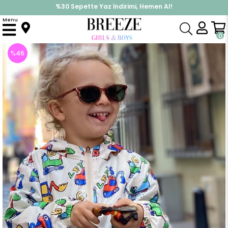
%30 Sepette Yaz İndirimi, Hemen Al!
İndirimlere ek %10 İndirimi Kap, Hemen Üye Ol!
Menu
Anasayfa
Erkek Çocuk
Üst Giyim
Mont
Erkek Bebek Yağmurluk İş Makinası Desenli Krem (1 Yaş)
0
%
46
İndirim