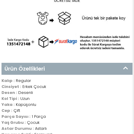
Ürün Özellikleri
Kalıp :
Regular
Cinsiyet :
Erkek Çocuk
Desen :
Desenli
Kol Tipi :
Uzun
Yaka :
Kapüşonlu
Cep :
Çift
Parça Sayısı :
1 Parça
Yaş Grubu :
Çocuk
Astar Durumu :
Astarlı