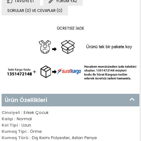
TAVSIYE ET
YORUM YAZ
SORULAR (0) VE CEVAPLAR (0)
Ürün Özellikleri
Cinsiyet :
Erkek Çocuk
Kalıp :
Normal
Kol Tipi :
Uzun
Kumaş Tipi :
Örme
Kumaş Türü :
Dış Kısmı Polyester, Astarı Penye