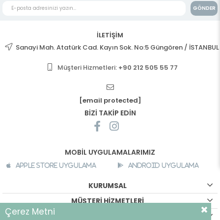
GÖNDER
İLETİŞİM
Sanayi Mah. Atatürk Cad. Kayın Sok. No:5 Güngören / İSTANBUL
Müşteri Hizmetleri:
+90 212 505 55 77
[email protected]
BİZİ TAKİP EDİN
MOBİL UYGULAMALARIMIZ
Apple Store Uygulama
Android Uygulama
KURUMSAL
MÜŞTERİ HİZMETLERİ
Çerez Metni
ALIŞVERİŞ BİLGİLERİ