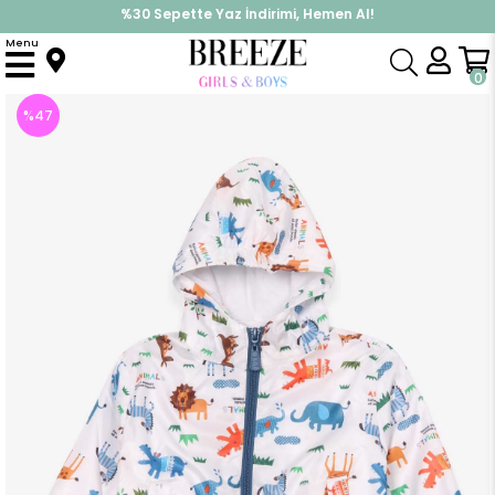
%30 Sepette Yaz İndirimi, Hemen Al!
İndirimlere ek %10 İndirimi Kap, Hemen Üye Ol!
Menu
Anasayfa
Erkek Çocuk
Üst Giyim
Mont
Erkek Bebek Yağmurluk Safari Hayvanları Desenli Beyaz (1 Yaş)
0
%
47
İndirim