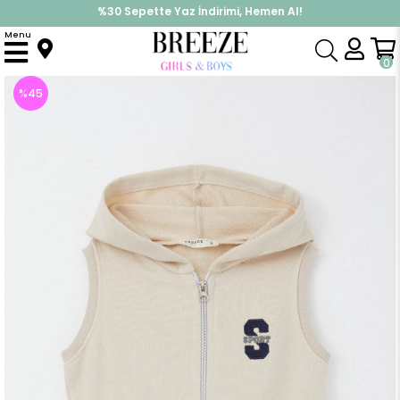
%30 Sepette Yaz İndirimi, Hemen Al!
İndirimlere ek %10 İndirimi Kap, Hemen Üye Ol!
Menu
Anasayfa
Erkek Çocuk
Üst Giyim
Yelek
Erkek Çocuk Yelek Harf Nakışlı Fermuarlı Bej (3 Yaş)
0
%
45
İndirim