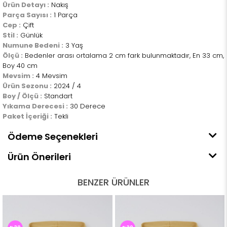
Ürün Detayı :
Nakış
Parça Sayısı :
1 Parça
Cep :
Çift
Stil :
Günlük
Numune Bedeni :
3 Yaş
Ölçü :
Bedenler arası ortalama 2 cm fark bulunmaktadır, En 33 cm,
Boy 40 cm
Mevsim :
4 Mevsim
Ürün Sezonu :
2024 / 4
Boy / Ölçü :
Standart
Yıkama Derecesi :
30 Derece
Paket İçeriği :
Tekli
Ödeme Seçenekleri
Ürün Önerileri
BENZER ÜRÜNLER