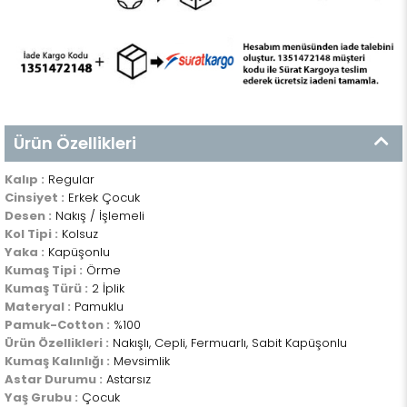
Ürün Özellikleri
Kalıp :
Regular
Cinsiyet :
Erkek Çocuk
Desen :
Nakış / İşlemeli
Kol Tipi :
Kolsuz
Yaka :
Kapüşonlu
Kumaş Tipi :
Örme
Kumaş Türü :
2 İplik
Materyal :
Pamuklu
Pamuk-Cotton :
%100
Ürün Özellikleri :
Nakışlı, Cepli, Fermuarlı, Sabit Kapüşonlu
Kumaş Kalınlığı :
Mevsimlik
Astar Durumu :
Astarsız
Yaş Grubu :
Çocuk