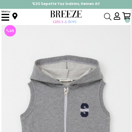
İndirimlere ek %10 İndirimi Kap, Hemen Üye Ol!
%30 Sepette Yaz İndirimi, Hemen Al!
Menu
Anasayfa
Erkek Çocuk
Üst Giyim
Yelek
Erkek Çocuk Yelek Harf Nakışlı Fermuarlı Koyu Gri Melanj (4 Yaş)
0
%
46
İndirim