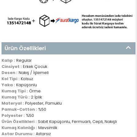
Ürün Özellikleri
Kalıp :
Regular
Cinsiyet :
Erkek Çocuk
Desen :
Nakış / İşlemeli
Kol Tipi :
Kolsuz
Yaka :
Kapüşonlu
Kumaş Tipi :
Örme
Kumaş Türü :
2 İplik
Materyal :
Polyester, Pamuklu
Pamuk-Cotton :
%50
Polyester :
%50
Ürün Özellikleri :
Sabit Kapüşonlu, Fermuarlı, Cepli, Nakışlı
Kumaş Kalınlığı :
Mevsimlik
Astar Durumu :
Astarsız