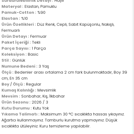
Sürdürülebilirlik Detayı :
Hayır
Materyal :
Elastan, Pamuklu
Pamuk-Cotton :
%90
Elastan :
%10
Ürün Özellikleri :
Düz Renk, Cepli, Sabit Kapüşonlu, Nakışlı,
Fermuarlı
Ürün Detayı :
Fermuar
Paket İçeriği :
Tekli
Parça Sayısı :
1 Parça
Koleksiyon :
Basic
Stil :
Günlük
Numune Bedeni :
3 Yaş
Ölçü :
Bedenler arası ortalama 2 cm fark bulunmaktadır, Boy 39
cm, En 35 cm
Boy / Ölçü :
Regular
Kumaş Kalınlığı :
Mevsimlik
Mevsim :
Sonbahar, Kış, İlkbahar
Ürün Sezonu :
2026 / 3
Kutu Durumu :
Kutu Yok
Yıkama Talimatı :
Maksimum 30 °C sıcaklıkta hassas yıkayınız.
Ağartıcı kullanmayınız. Tamburlu kurutma yapmayınız. Düşük
sıcaklıkta ütüleyiniz. Kuru temizleme yapılabilir.