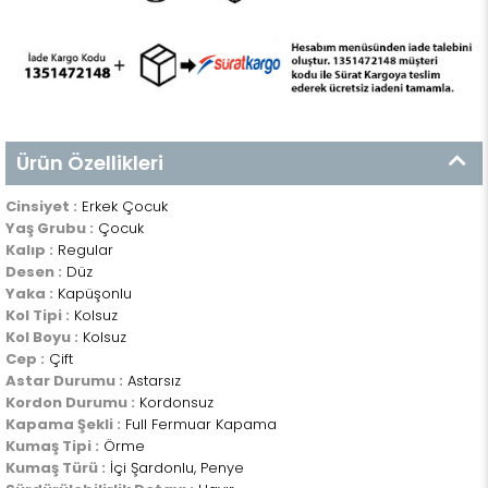
Ürün Özellikleri
Cinsiyet :
Erkek Çocuk
Yaş Grubu :
Çocuk
Kalıp :
Regular
Desen :
Düz
Yaka :
Kapüşonlu
Kol Tipi :
Kolsuz
Kol Boyu :
Kolsuz
Cep :
Çift
Astar Durumu :
Astarsız
Kordon Durumu :
Kordonsuz
Kapama Şekli :
Full Fermuar Kapama
Kumaş Tipi :
Örme
Kumaş Türü :
İçi Şardonlu, Penye