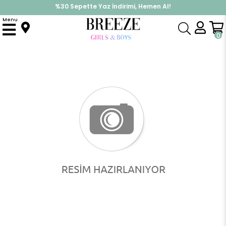
%30 Sepette Yaz İndirimi, Hemen Al!
İndirimlere ek %10 İndirimi Kap, Hemen Üye Ol!
Menu
Anasayfa
Erkek Çocuk
Üst Giyim
Yelek
Erkek Çocuk Yelek Kapüşonlu Fermuarlı Harf Nakışlı Mavi (3-8 Yaş)
0