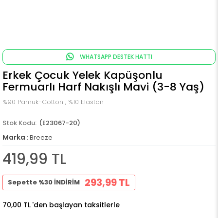
WHATSAPP DESTEK HATTI
Erkek Çocuk Yelek Kapüşonlu
Fermuarlı Harf Nakışlı Mavi (3-8 Yaş)
%90 Pamuk-Cotton , %10 Elastan
(E23067-20)
Marka
:
Breeze
419,99 TL
293,99 TL
Sepette %30 İNDİRİM
70,00 TL
'den başlayan taksitlerle