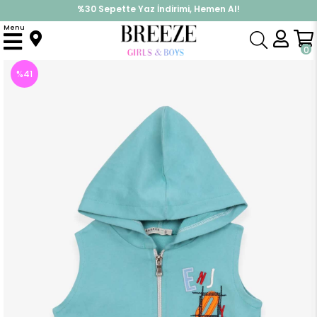
%30 Sepette Yaz İndirimi, Hemen Al!
İndirimlere ek %10 İndirimi Kap, Hemen Üye Ol!
Menu
Anasayfa
Erkek Çocuk
Üst Giyim
Yelek
Erkek Çocuk Yelek Nakışlı Turkuaz (3 Yaş)
0
%
41
İndirim