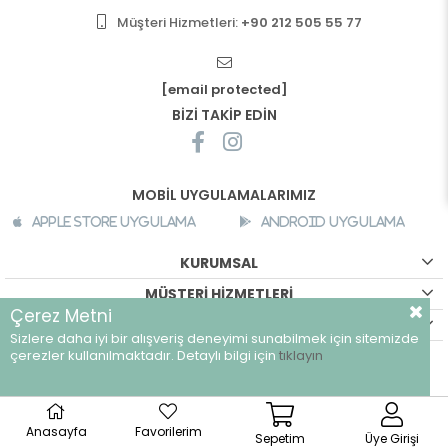
Müşteri Hizmetleri:
+90 212 505 55 77
[email protected]
BİZİ TAKİP EDİN
MOBİL UYGULAMALARIMIZ
Apple Store Uygulama
Android Uygulama
KURUMSAL
MÜŞTERİ HİZMETLERİ
Çerez Metni
ALIŞVERİŞ BİLGİLERİ
Sizlere daha iyi bir alışveriş deneyimi sunabilmek için sitemizde
©
breeze.com.tr - Tüm hakları saklıdır.
çerezler kullanılmaktadır. Detaylı bilgi için
tıklayın
Anasayfa
Favorilerim
Sepetim
Üye Girişi