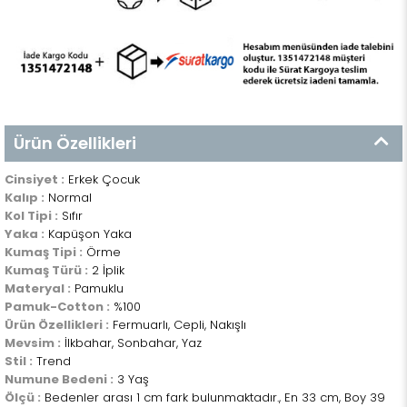
Ürün Özellikleri
Cinsiyet :
Erkek Çocuk
Kalıp :
Normal
Kol Tipi :
Sıfır
Yaka :
Kapüşon Yaka
Kumaş Tipi :
Örme
Kumaş Türü :
2 İplik
Materyal :
Pamuklu
Pamuk-Cotton :
%100
Ürün Özellikleri :
Fermuarlı, Cepli, Nakışlı
Mevsim :
İlkbahar, Sonbahar, Yaz
Stil :
Trend
Numune Bedeni :
3 Yaş
Ölçü :
Bedenler arası 1 cm fark bulunmaktadır., En 33 cm, Boy 39