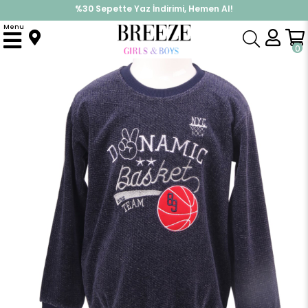
%30 Sepette Yaz İndirimi, Hemen Al!
İndirimlere ek %10 İndirimi Kap, Hemen Üye Ol!
Menu
Anasayfa
Erkek Çocuk
Üst Giyim
Sweatshirt
Erkek Çocuk Kadife Sweatshirt Lacivert (6-12 Yaş)
0