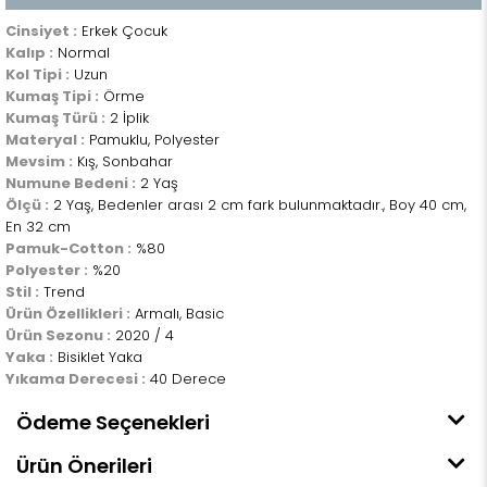
Cinsiyet :
Erkek Çocuk
Kalıp :
Normal
Kol Tipi :
Uzun
Kumaş Tipi :
Örme
Kumaş Türü :
2 İplik
Materyal :
Pamuklu, Polyester
Mevsim :
Kış, Sonbahar
Numune Bedeni :
2 Yaş
Ölçü :
2 Yaş, Bedenler arası 2 cm fark bulunmaktadır., Boy 40 cm,
En 32 cm
Pamuk-Cotton :
%80
Polyester :
%20
Stil :
Trend
Ürün Özellikleri :
Armalı, Basic
Ürün Sezonu :
2020 / 4
Yaka :
Bisiklet Yaka
Yıkama Derecesi :
40 Derece
Ödeme Seçenekleri
Ürün Önerileri