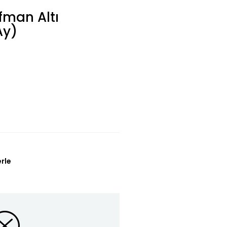
fman Altı
Ay)
erle