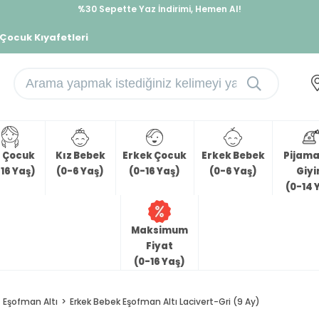
%30 Sepette Yaz İndirimi, Hemen Al!
İndirimlere ek %10 İndirimi Kap, Hemen Üye Ol!
 Çocuk Kıyafetleri
z Çocuk
Kız Bebek
Erkek Çocuk
Erkek Bebek
Pijama 
16 Yaş)
(0-6 Yaş)
(0-16 Yaş)
(0-6 Yaş)
Giy
(0-14 
Maksimum
Fiyat
(0-16 Yaş)
Eşofman Altı
Erkek Bebek Eşofman Altı Lacivert-Gri (9 Ay)