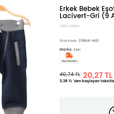
Erkek Bebek Eşo
Lacivert-Gri (9 
%100 Cotton
(11504-140)
Marka
:
E&H
20,27 TL
40,74 TL
3,38 TL
'den başlayan taksitl