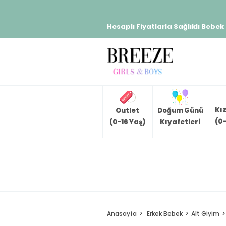
Hesaplı Fiyatlarla Sağlıklı Bebek
Kı
Outlet
Doğum Günü
(0-
(0-16 Yaş)
Kıyafetleri
Anasayfa
Erkek Bebek
Alt Giyim