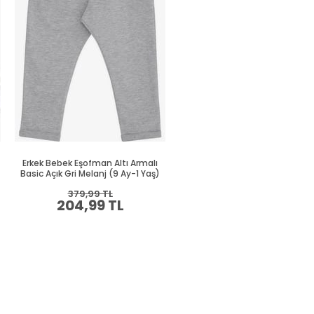
Erkek Bebek Eşofman Altı Armalı
Erkek Bebek Eşofman Altı Arma
Basic Açık Gri Melanj (9 Ay-1 Yaş)
Basic Lacivert (9 Ay-1.5 Yaş
379,99 TL
394,99 TL
204,99 TL
214,99 TL