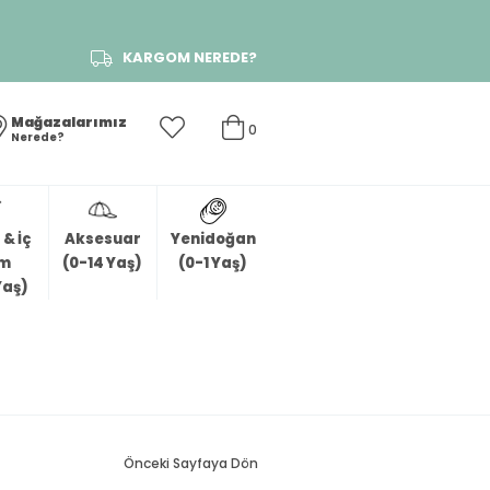
KARGOM NEREDE?
Mağazalarımız
0
Nerede?
& İç
Aksesuar
Yenidoğan
im
(0-14 Yaş)
(0-1 Yaş)
Yaş)
Önceki Sayfaya Dön