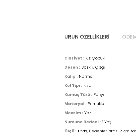
ÜRÜN ÖZELLIKLERI
ÖDEM
Cinsiyet :
Kız Çocuk
Desen :
Baskılı, Çizgili
Kalıp :
Normal
Kol Tipi :
Kısa
Kumaş Türü :
Penye
Materyal :
Pamuklu
Mevsim :
Yaz
Numune Bedeni :
1 Yaş
Ölçü :
1 Yaş, Bedenler arası 2 cm fa