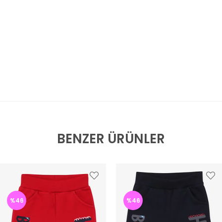
BENZER ÜRÜNLER
%46
%46