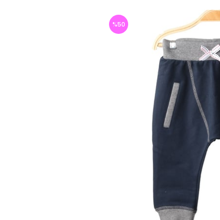
%
50
İndirim