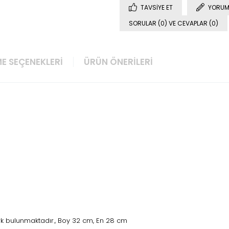
TAVSIYE ET
YORUM
SORULAR (0) VE CEVAPLAR (0)
E SEÇENEKLERI
ÜRÜN ÖNERILERI
rk bulunmaktadır., Boy 32 cm, En 28 cm